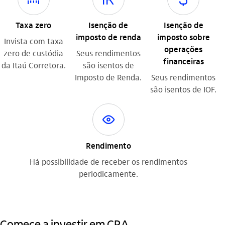
Taxa zero
Isenção de
Isenção de
imposto de renda
imposto sobre
Invista com taxa
operações
zero de custódia
Seus rendimentos
financeiras
da Itaú Corretora.
são isentos de
Imposto de Renda.
Seus rendimentos
são isentos de IOF.
olho_ativo_outline
Rendimento
Há possibilidade de receber os rendimentos
periodicamente.
Comece a investir em CRA