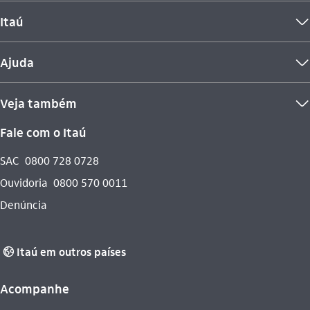
Itaú
seta_baixo
Ajuda
seta_baixo
Veja também
seta_baixo
Fale com o Itaú
SAC
0800 728 0728
Ouvidoria
0800 570 0011
Denúncia
Itaú em outros países
globo_outline
Acompanhe