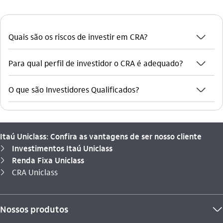
seta_baixo
Quais são os riscos de investir em CRA?
seta_baixo
Para qual perfil de investidor o CRA é adequado?
seta_baixo
O que são Investidores Qualificados?
Itaú Uniclass: Confira as vantagens de ser nosso cliente
Investimentos Itaú Uniclass
seta_direita
Renda Fixa Uniclass
seta_direita
Você está aqui:
CRA Uniclass
seta_direita
Nossos produtos
seta_baixo