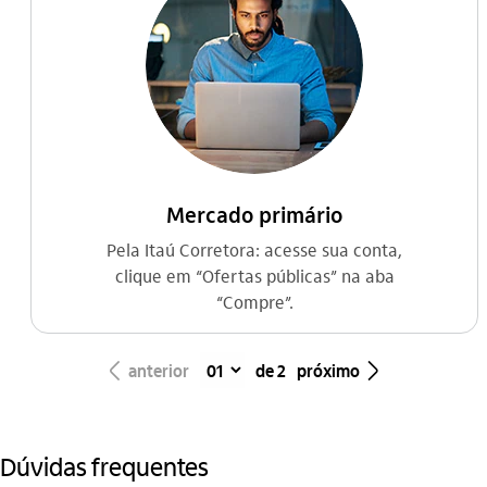
Mercado primário
Pela Itaú Corretora: acesse sua conta,
clique em “Ofertas públicas” na aba
“Compre”.
seta_esquerda
seta_direita
anterior
de 2
próximo
Dúvidas frequentes