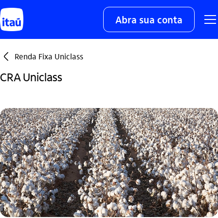
Abra sua conta
seta_esquerda
Renda Fixa Uniclass
CRA Uniclass