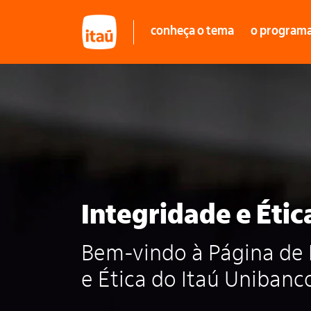
conheça o tema
o program
Integridade e Étic
Bem-vindo à Página de 
e Ética do Itaú Unibanc