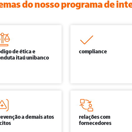
temas do nosso programa de inte
digo de ética e
compliance
onduta itaú unibanco
revenção a demais atos
relações com
ícitos
fornecedores