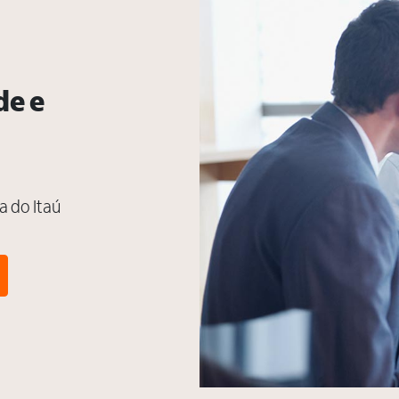
de e
a do Itaú