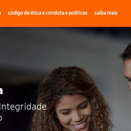
a
código de ética e conduta e políticas
saiba mais
a
Integridade
o