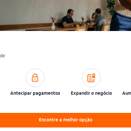
ade
seguranca_outline
garantia_outline
Antecipar pagamentos
Expandir o negócio
Aum
Encontre a melhor opção