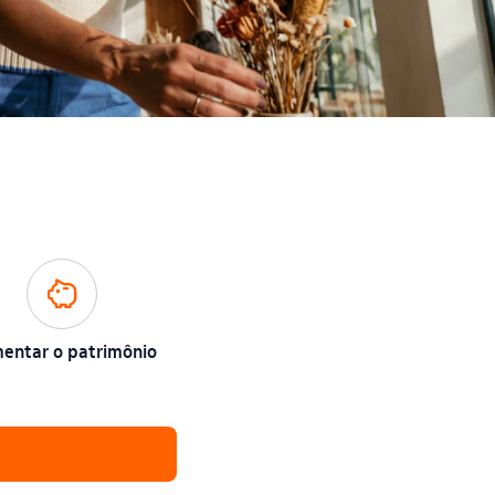
poupanca_outline
entar o patrimônio​