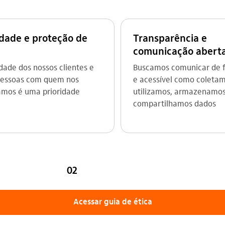
idade e proteção de
Transparência e
comunicação abert
dade dos nossos clientes e
Buscamos comunicar de f
pessoas com quem nos
e acessível como coletam
amos é uma prioridade
utilizamos, armazenamos
compartilhamos dados
02
Acessar guia de ética