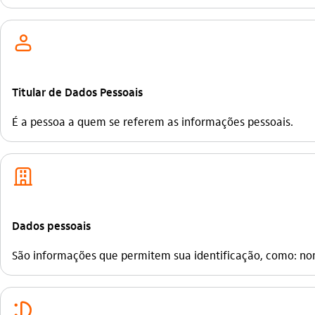
usuario_outline
Titular de Dados Pessoais
É a pessoa a quem se referem as informações pessoais.
empresas_outline
Dados pessoais
São informações que permitem sua identificação, como: nome
sorriso_outline