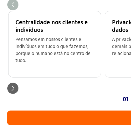
seta_esquerda
Centralidade nos clientes e
Privac
indivíduos
dados
Pensamos em nossos clientes e
A privaci
indivíduos em tudo o que fazemos,
demais 
porque o humano está no centro de
relacion
tudo.
seta_direita
01