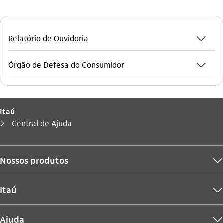
seta_baixo
Relatório de Ouvidoria
seta_baixo
Órgão de Defesa do Consumidor
Itaú
Você está aqui:
Central de Ajuda
seta_direita
Nossos produtos
seta_baixo
Itaú
seta_baixo
Ajuda
seta_baixo