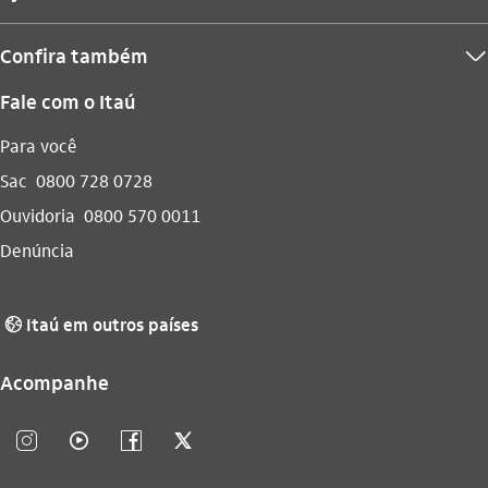
Confira também
seta_baixo
Fale com o Itaú
Para você
Sac
0800 728 0728
Ouvidoria
0800 570 0011
Denúncia
Itaú em outros países
globo_outline
Acompanhe
instagram_outline
video_outline
facebook_outline
twitter_outline