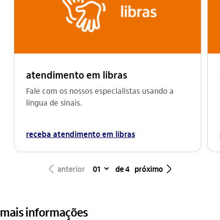
atendimento em libras
Fale com os nossos especialistas usando a
língua de sinais.
receba atendimento em libras
seta_esquerda
seta_direita
anterior
de 4
próximo
mais informações