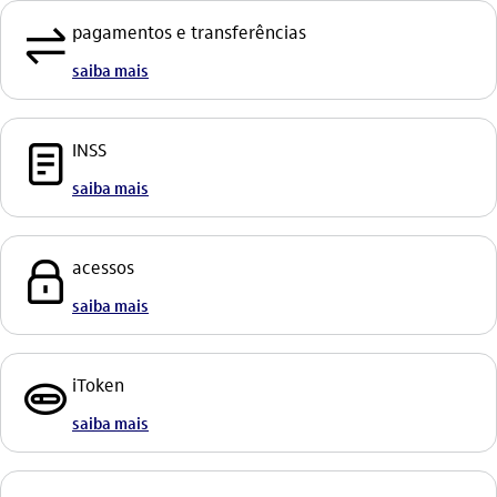
transferencia
pagamentos e transferências
saiba mais
documento_outline
INSS
saiba mais
seguranca_outline
acessos
saiba mais
itoken_outline
iToken
saiba mais