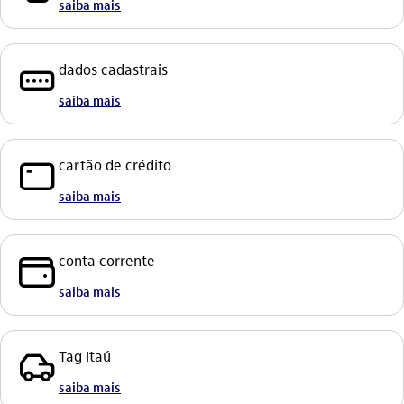
saiba mais
senha_box_outline
dados cadastrais
saiba mais
cartao_outline
cartão de crédito
saiba mais
conta_corrente_outline
conta corrente
saiba mais
veiculo_outline
Tag Itaú
saiba mais