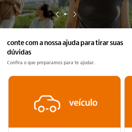
seta_esquerda
seta_direita
conte com a nossa ajuda para tirar suas
dúvidas
Confira o que preparamos para te ajudar.