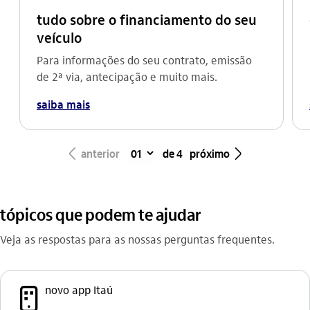
tudo sobre o financiamento do seu
veículo
Para informações do seu contrato, emissão
de 2ª via, antecipação e muito mais.
saiba mais
seta_esquerda
seta_direita
anterior
de 4
próximo
tópicos que podem te ajudar
Veja as respostas para as nossas perguntas frequentes.
aplicativos_outline
novo app Itaú