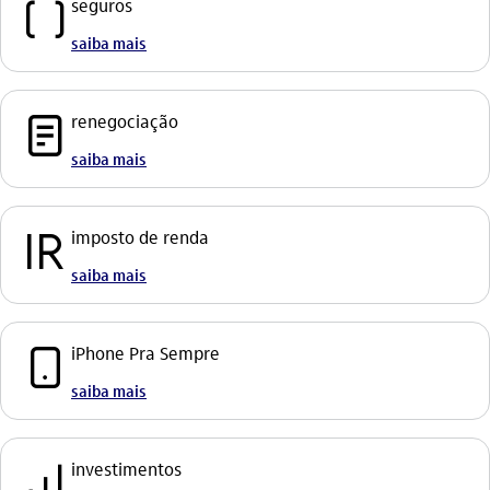
seguro
seguros
saiba mais
documento_outline
renegociação
saiba mais
imposto_de_renda
imposto de renda
saiba mais
celular_outline
iPhone Pra Sempre
saiba mais
investimento_outline
investimentos