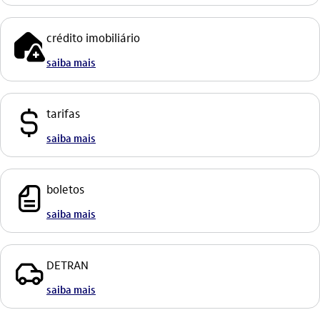
credito_imobiliario _outline
crédito imobiliário
saiba mais
cifrao
tarifas
saiba mais
fatura_outline
boletos
saiba mais
veiculo_outline
DETRAN
saiba mais