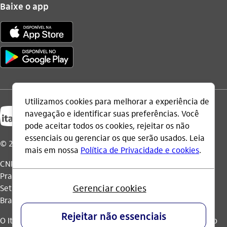
Baixe o app
© 2026 Itaú Unibanco Holding S.A.
CNPJ: 60.872.504/0001-23
Praça Alfredo Egydio de Souza Aranha, 100, Torre Olavo
Setubal, Parque Jabaquara - CEP 04344-902 - São Paulo -
Brasil.
O Itaú Unibanco Holding S.A. é integrante do Conglomerado