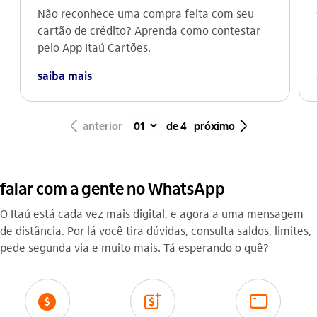
Não reconhece uma compra feita com seu
cartão de crédito? Aprenda como contestar
pelo App Itaú Cartões.
saiba mais
seta_esquerda
seta_direita
anterior
de 4
próximo
falar com a gente no WhatsApp
O Itaú está cada vez mais digital, e agora a uma mensagem
de distância. Por lá você tira dúvidas, consulta saldos, limites,
pede segunda via e muito mais. Tá esperando o quê?
saldo_outline
credito_outline
cartao_outline