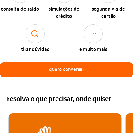
consulta de saldo
simulações de
segunda via de
crédito
cartão
busca_outline
outros
tirar dúvidas
e muito mais
quero conversar
resolva o que precisar, onde quiser