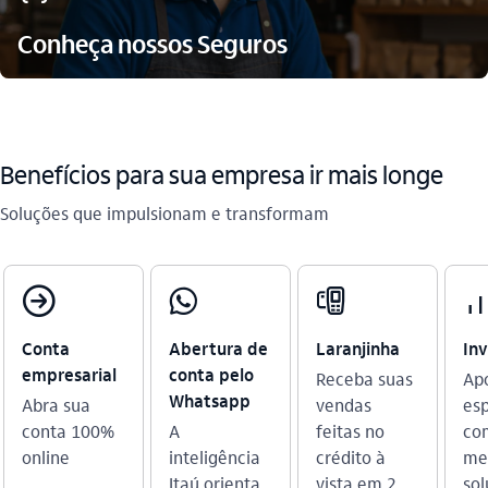
Conheça nossos Seguros
Benefícios para sua empresa ir mais longe
Soluções que impulsionam e transformam​
compra_outline
whatsapp_outline
maquina_cartao_outline
investimentos_o
Conta
Abertura de
Laranjinha
In
empresarial
conta pelo
Receba suas
Ap
Whatsapp
Abra sua
vendas
esp
conta 100%
A
feitas no
co
online
inteligência
crédito à
me
Itaú orienta
vista em 2
sol