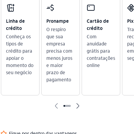
credito_consignado_outline
cobranca
cartao_outline
pix_outli
Linha de
Pronampe
Cartão de
Pix
crédito
crédito
O respiro
Tra
Conheça os
que sua
Com
re
tipos de
empresa
anuidade
pa
crédito para
precisa com
grátis para
em
apoiar o
menos juros
contratações
se
momento do
e maior
online
seu negócio
prazo de
pagamento
seta_esquerda
seta_direita
favorito_outline
Fique por dentro das vantagens