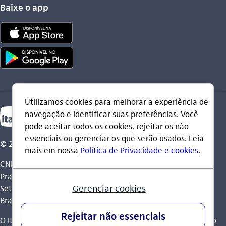
Baixe o app
© 2026 Itaú Unibanco Holding S.A.
CNPJ: 60.872.504/0001-23
Praça Alfredo Egydio de Souza Aranha, 100, Torre Olavo
Setubal, Parque Jabaquara - CEP 04344-902 - São Paulo -
Brasil.
O Itaú Unibanco Holding S.A. é integrante do Conglomerado