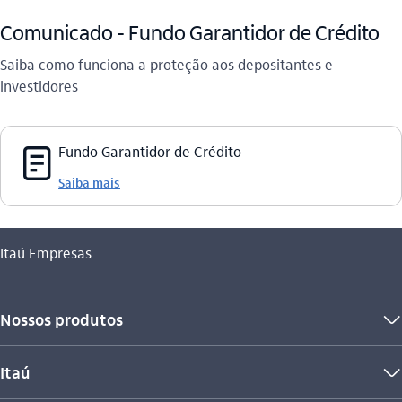
Comunicado - Fundo Garantidor de Crédito
Saiba como funciona a proteção aos depositantes e
investidores
documento_outline
Fundo Garantidor de Crédito
Saiba mais
Você está aqui:
Itaú Empresas
Nossos produtos
seta_baixo
Itaú
seta_baixo