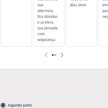
sua
dias úteis
in
abertura,
par
tira dúvidas
ne
e acelera
sua jornada
com
segurança
seta_esquerda
seta_direita
futebol_outline
Jogando junto