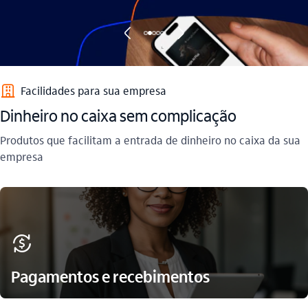
seta_esquerda
seta_direita
empresas_outline
Facilidades para sua empresa​
Dinheiro no caixa sem complicação​
Produtos que facilitam a entrada de dinheiro no caixa da sua
empresa
recarga
Pagamentos e recebimentos