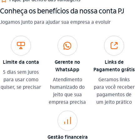
​Conheça os benefícios da nossa conta PJ​
Jogamos junto para ajudar sua empresa a evoluir​
limite_outline
whatsapp_outline
link_externo_outline
Limite da conta
Gerente no
Links de
WhatsApp
Pagamento grátis
5 dias sem juros
para usar como
Atendimento
Geramos links
quiser, se precisar
humanizado do
para você receber
jeito que sua
pagamentos de
empresa precisa
um jeito prático
investimento_outline
Gestão financeira