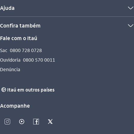
Ajuda
seta_baixo
Confira também
seta_baixo
Fale com o Itaú
Sac
0800 728 0728
Ouvidoria
0800 570 0011
Denúncia
Itaú em outros países
globo_outline
Acompanhe
instagram_outline
video_outline
facebook_outline
twitter_outline