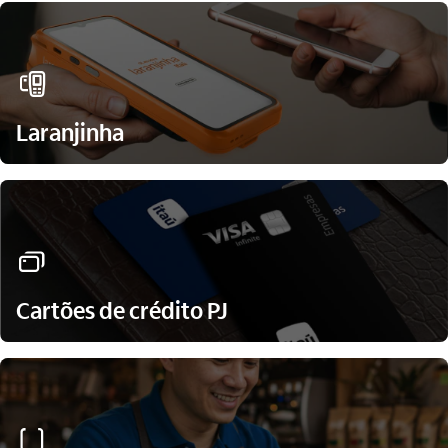
maquina_cartao_outline
Laranjinha
cartoes_outline
Cartões de crédito PJ
seguro