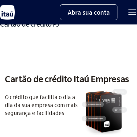
seta_esquerda
Empresas
Abra sua conta
Cartão de crédito PJ