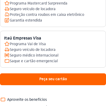
favorito_outline
Programa Mastercard Surpreenda
consorcio_auto_outline
Seguro veículo de locadora
consorcio_outline
Proteção contra roubos em caixa eletrônico
seguranca_da_informacao_outline
Garantia estendida
Itaú Empresas Visa
favorito_outline
Programa Vai de Visa
consorcio_auto_outline
Seguro veículo de locadora
seguro_viagem_outline
Seguro médico internacional
cartao_outline
Saque e cartão emergencial
 Peça seu cartão​ 
cartao_outline
Aproveite os benefícios