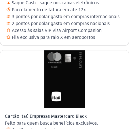
Saque Cash - saque nos caixas eletrônicos
saque
Parcelamento de fatura em até 12x
parcelamento_outline
3 pontos por dólar gasto em compras internacionais
programa_de_pontos_outline
2 pontos por dólar gasto em compras nacionais
programa_de_pontos_outline
Acesso às salas VIP Visa Airport Companion​
mala_outline
Fila exclusiva para raio X em aeroportos
favorito_outline
Cartão Itaú Empresas Mastercard Black
Feito para quem busca benefícios exclusivos.