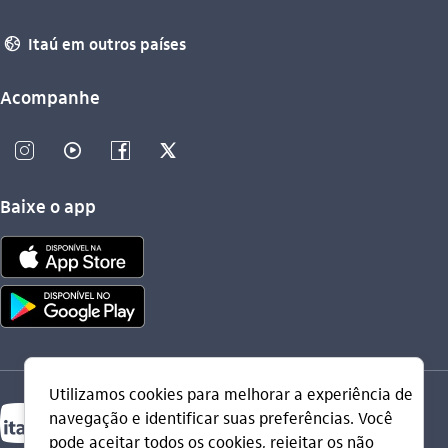
 Itaú em outros países 
globo_outline
Acompanhe
instagram_outline
video_outline
facebook_outline
twitter_outline
Baixe o app