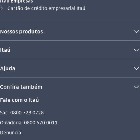
Itaú Empresas
Você está aqui:
Cartão de crédito empresarial Itaú
seta_direita
Nossos produtos
seta_baixo
Itaú
seta_baixo
Ajuda
seta_baixo
Confira também
seta_baixo
Fale com o Itaú
Sac
0800 728 0728
Ouvidoria
0800 570 0011
Denúncia