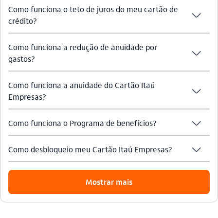
Como funciona o teto de juros do meu cartão de
seta_baixo
crédito?
Como funciona a redução de anuidade por
seta_baixo
gastos?
Como funciona a anuidade do Cartão Itaú
seta_baixo
Empresas?
seta_baixo
Como funciona o Programa de benefícios?
seta_baixo
Como desbloqueio meu Cartão Itaú Empresas?
Mostrar mais