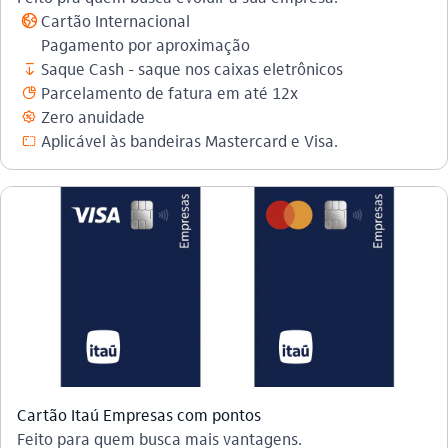
Cartão Internacional
globo_outline
Pagamento por aproximação
Saque Cash - saque nos caixas eletrônicos
saque
Parcelamento de fatura em até 12x
parcelamento_outline
Zero anuidade
beneficios_outline
Aplicável às bandeiras Mastercard e Visa.
cartao_virtual
Cartão Itaú Empresas com pontos
Feito para quem busca mais vantagens.