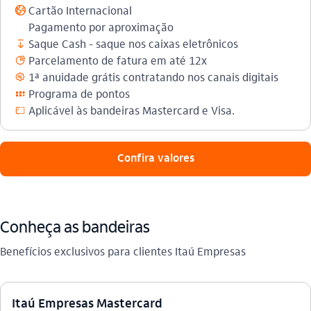
Cartão Internacional
globo_outline
Pagamento por aproximação
Saque Cash - saque nos caixas eletrônicos
saque
Parcelamento de fatura em até 12x
parcelamento_outline
1ª anuidade grátis contratando nos canais digitais
beneficios_outline
Programa de pontos
programa_de_pontos_outline
Aplicável às bandeiras Mastercard e Visa.
cartao_virtual
 Confira valores 
Conheça as bandeiras
Benefícios exclusivos para clientes Itaú Empresas
Itaú Empresas Mastercard