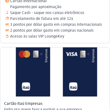
Cartão Internacional
globo_outline
Pagamento por aproximação
Saque Cash - saque nos caixas eletrônicos
saque
Parcelamento de fatura em até 12x
parcelamento_outline
3 pontos por dólar gasto em compras internacionais
programa_de_pontos_outline
2 pontos por dólar gasto em compras nacionais
programa_de_pontos_outline
Acesso às salas VIP LoungeKey
mala_outline
Cartão Itaú Empresas
Feito pra quem busca evoluir a sua empresa.