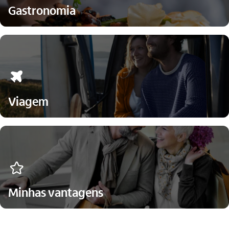
Gastronomia
icon-itaufonts_viagem
Viagem
favorito_outline
Minhas vantagens