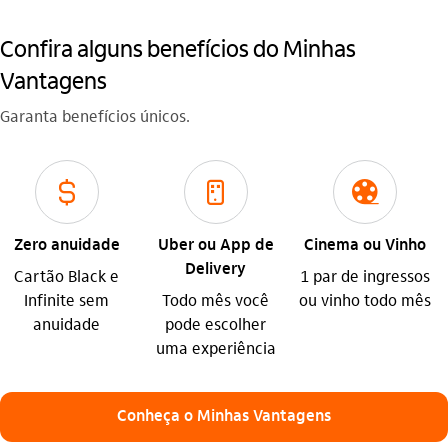
Confira alguns benefícios do Minhas
Vantagens
Garanta benefícios únicos.
icon-itaufonts_cifrao
aplicativos_outline
icon-itaufonts_50_cinema
Zero anuidade
Uber ou App de
Cinema ou Vinho
Delivery
Cartão Black e
1 par de ingressos
Infinite sem
Todo mês você
ou vinho todo mês
anuidade
pode escolher
uma experiência
Conheça o Minhas Vantagens