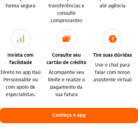
forma segura
transferências e
até agência
consulte
comprovantes
icon-itaufonts_investimento
icon-itaufonts_cartoes
icon-itaufonts_ajuda
Invista com
Consulte seu
Tire suas dúvidas
facilidade
cartão de crédito
Use o chat para
Direto no app Itaú
Acompanhe seu
falar com nosso
Personnalité ou
limite e realize o
assistente virtual
com apoio de
pagamento da
especialistas.
sua fatura
Conheça o app