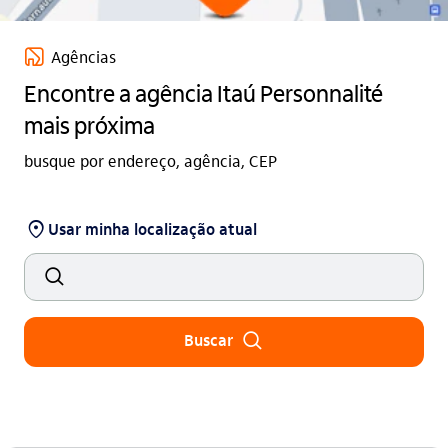
agencia_itau_base
Agências
Encontre a agência Itaú Personnalité
mais próxima
busque por endereço, agência, CEP
agencia_outline
Usar minha localização atual
busca_outline
busca_outline
Buscar