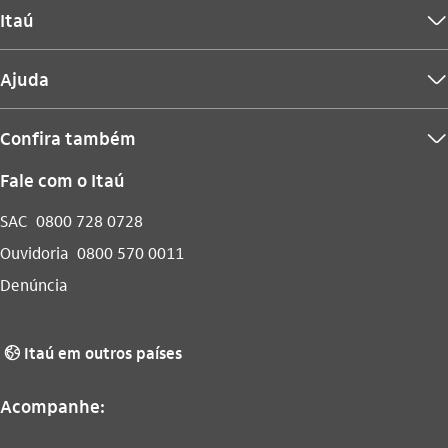
Itaú
seta_baixo
Ajuda
seta_baixo
Confira também
seta_baixo
Fale com o Itaú
SAC
0800 728 0728
Ouvidoria
0800 570 0011
Denúncia
Itaú em outros países
globo_outline
Acompanhe: