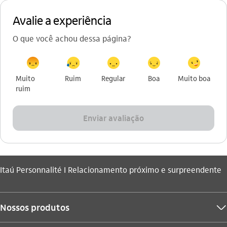
Avalie a experiência
O que você achou dessa página?
Muito
Ruim
Regular
Boa
Muito boa
ruim
Enviar avaliação
Você está aqui:
Itaú Personnalité I Relacionamento próximo e surpreendente
Nossos produtos
seta_baixo