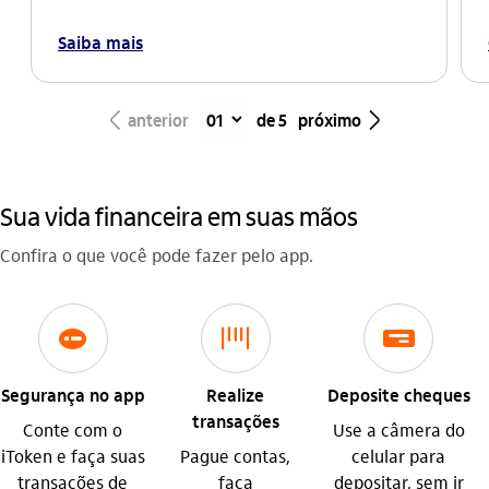
Saiba mais
seta_esquerda
seta_direita
anterior
de 5
próximo
Sua vida financeira em suas mãos
Confira o que você pode fazer pelo app.
icon-itaufonts_itoken_aplicativo
codigo_de_barras
icon-itaufonts_cheque
Segurança no app
Realize
Deposite cheques
transações
Conte com o
Use a câmera do
iToken e faça suas
Pague contas,
celular para
transações de
faça
depositar, sem ir