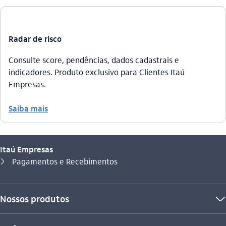
Radar de risco
Consulte score, pendências, dados cadastrais e
indicadores. Produto exclusivo para Clientes Itaú
Empresas.
Saiba mais
Itaú Empresas
Você está aqui:
Pagamentos e Recebimentos
seta_direita
Nossos produtos
seta_baixo