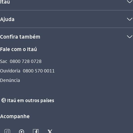
Itaú
seta_baixo
Ajuda
seta_baixo
Confira também
seta_baixo
Fale com o Itaú
Sac
0800 728 0728
Ouvidoria
0800 570 0011
Denúncia
Itaú em outros países
globo_outline
Acompanhe
instagram_outline
video_outline
facebook_outline
twitter_outline