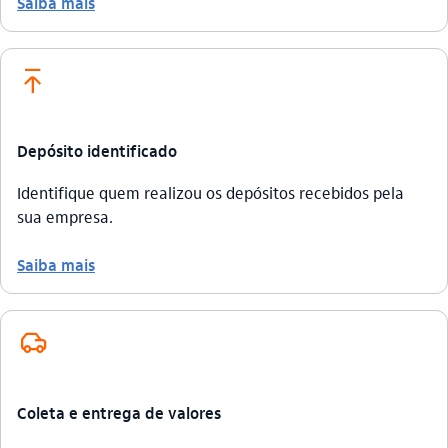
Saiba mais
icon-itaufonts_deposito icon
Depósito identificado
Identifique quem realizou os depósitos recebidos pela
sua empresa.
Saiba mais
veiculo_outline
Coleta e entrega de valores