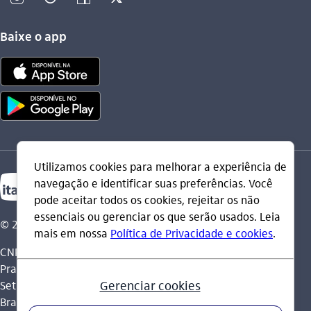
Baixe o app
© 2026 Itaú Unibanco Holding S.A.
CNPJ: 60.872.504/0001-23
Praça Alfredo Egydio de Souza Aranha, 100, Torre Olavo
Setubal, Parque Jabaquara - CEP 04344-902 - São Paulo -
Brasil.