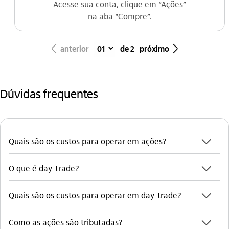
Acesse sua conta, clique em “Ações”
na aba “Compre”.
seta_esquerda
seta_direita
anterior
de 2
próximo
Dúvidas frequentes
seta_baixo
Quais são os custos para operar em ações?
seta_baixo
O que é day-trade?
seta_baixo
Quais são os custos para operar em day-trade?
seta_baixo
Como as ações são tributadas?