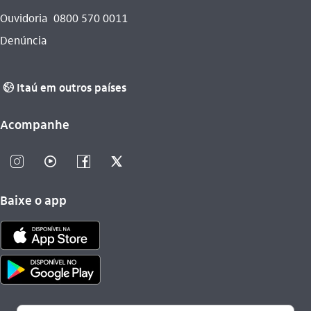
Ouvidoria
0800 570 0011
Denúncia
Itaú em outros países
globo_outline
Acompanhe
instagram_outline
video_outline
facebook_outline
twitter_outline
Baixe o app