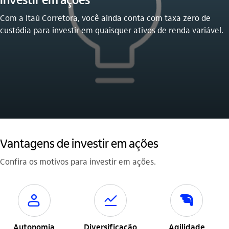
Com a Itaú Corretora, você ainda conta com taxa zero de
custódia para investir em quaisquer ativos de renda variável.
Vantagens de investir em ações
Confira os motivos para investir em ações.
usuario_outline
acoes
agil_outline
Autonomia
Diversificação
Agilidade