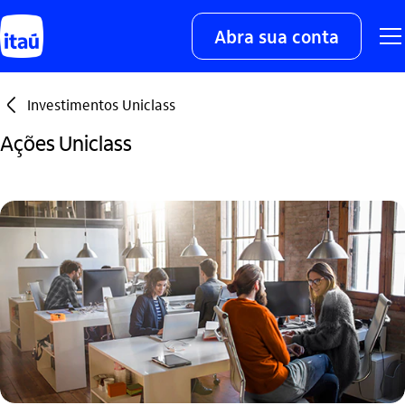
Abra sua conta
seta_esquerda
Investimentos Uniclass
Ações Uniclass