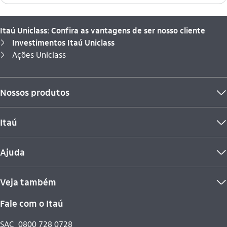
Itaú Uniclass: Confira as vantagens de ser nosso cliente
Investimentos Itaú Uniclass
seta_direita
Você está aqui:
Ações Uniclass
seta_direita
Nossos produtos
seta_baixo
Itaú
seta_baixo
Ajuda
seta_baixo
Veja também
seta_baixo
Fale com o Itaú
SAC
0800 728 0728