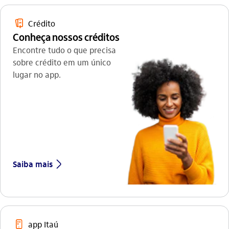
antecipacao_de_recebimento_outline
Crédito
Conheça nossos créditos
Encontre tudo o que precisa
sobre crédito em um único
lugar no app.
seta_direita
Saiba mais
aplicativos_outline
app Itaú