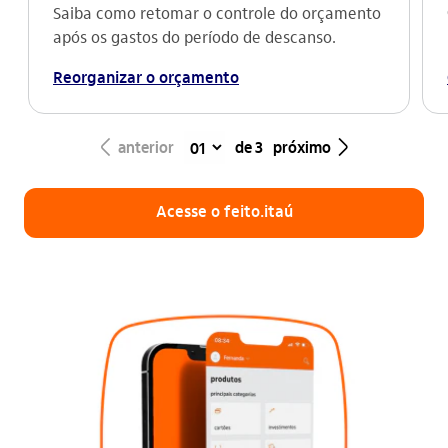
Saiba como retomar o controle do orçamento
após os gastos do período de descanso.
Reorganizar o orçamento
seta_esquerda
seta_direita
anterior
de 3
próximo
Acesse o feito.itaú