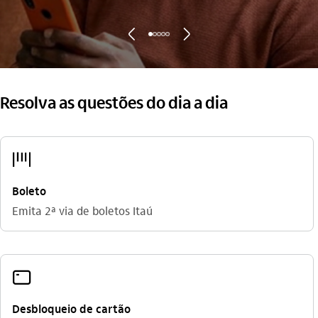
seta_esquerda
seta_direita
Resolva as questões do dia a dia
codigo_de_barras
Boleto
Emita 2ª via de boletos Itaú
cartao_outline
Desbloqueio de cartão