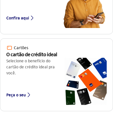
seta_direita
Confira aqui
cartao_outline
Cartões
O cartão de crédito ideal
Selecione o benefício do
cartão de crédito ideal pra
você.
seta_direita
Peça o seu