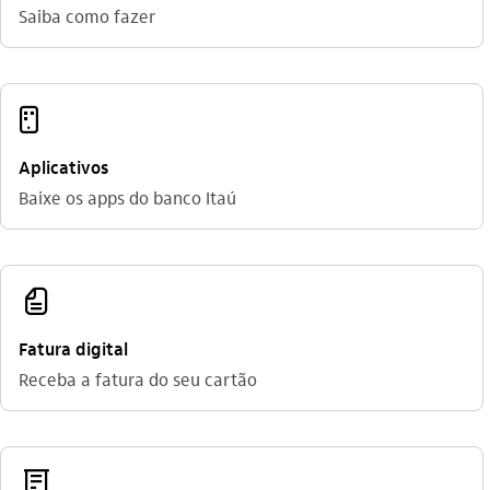
Saiba como fazer
aplicativos_outline
Aplicativos
Baixe os apps do banco Itaú
fatura_outline
Fatura digital
Receba a fatura do seu cartão
comprovante_outline