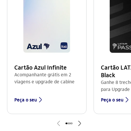
Cartão Azul Infinite
Cartão LA
Black
Acompanhante grátis em 2
viagens e upgrade de cabine
Ganhe 8 trech
para Upgrade
seta_direita
seta_direita
Peça o seu
Peça o seu
seta_esquerda
seta_direita