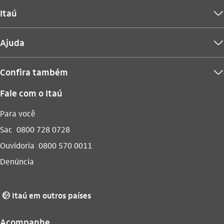
Itaú
seta_baixo
Ajuda
seta_baixo
Confira também
seta_baixo
Fale com o Itaú
Para você
Sac
0800 728 0728
Ouvidoria
0800 570 0011
Denúncia
Itaú em outros países
globo_outline
Acompanhe