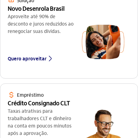
emprestimo_outline
Solução
Novo Desenrola Brasil
Aproveite até 90% de
desconto e juros reduzidos ao
renegociar suas dívidas.
seta_direita
Quero aproveitar
icon-itaufonts_cifrao
Empréstimo
Crédito Consignado CLT
Taxas atrativas para
trabalhadores CLT e dinheiro
na conta em poucos minutos
após a aprovação.