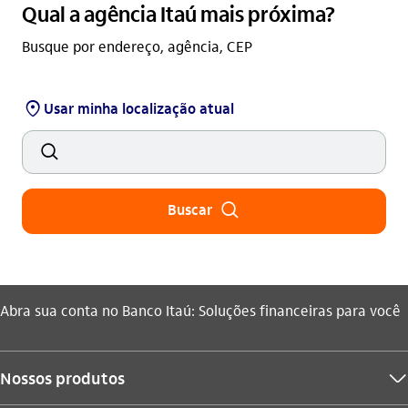
Qual a agência Itaú mais próxima?
Busque por endereço, agência, CEP
agencia_outline
Usar minha localização atual
busca_outline
busca_outline
Buscar
Você está aqui:
Abra sua conta no Banco Itaú: Soluções financeiras para você
Nossos produtos
seta_baixo