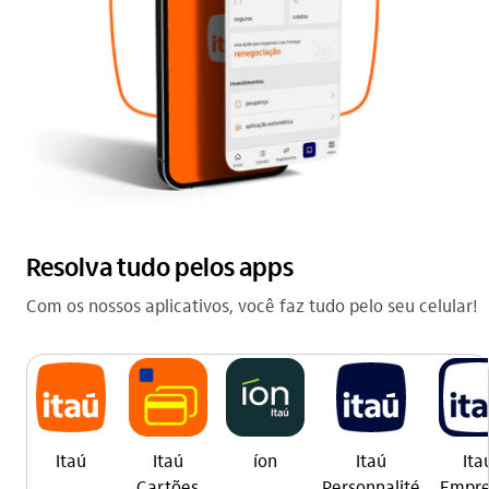
Resolva tudo pelos apps
Com os nossos aplicativos, você faz tudo pelo seu celular!
Itaú
Itaú
íon
Itaú
Ita
Cartões
Personnalité
Empre