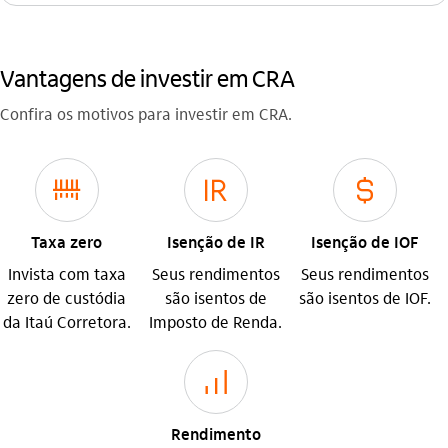
Vantagens de investir em CRA
Confira os motivos para investir em CRA.
pagamentos
imposto_de_renda
cifrao
Taxa zero
Isenção de IR
Isenção de IOF
Invista com taxa
Seus rendimentos
Seus rendimentos
zero de custódia
são isentos de
são isentos de IOF.
da Itaú Corretora.
Imposto de Renda.
investimento
Rendimento