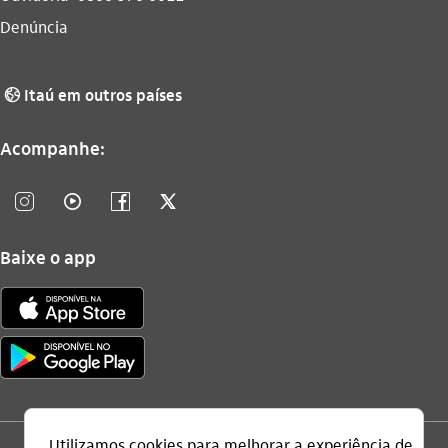
Denúncia
Itaú em outros países
globo_outline
Acompanhe:
instagram_outline
video_outline
facebook_outline
twitter_outline
Baixe o app