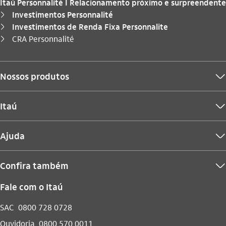
Itaú Personnalité I Relacionamento próximo e surpreendente
Investimentos Personnalité
seta_direita
Investimentos de Renda Fixa Personnalite
seta_direita
Você está aqui:
CRA Personnalité
seta_direita
Nossos produtos
seta_baixo
Itaú
seta_baixo
Ajuda
seta_baixo
Confira também
seta_baixo
Fale com o Itaú
SAC
0800 728 0728
Ouvidoria
0800 570 0011