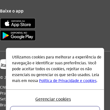
Baixe o app
© 2026 Itaú Unibanco Holding S.A.
CNPJ: 60.872.504/0001-23
Praça Alfredo Egydio de Souza Aranha, 100, Torre Olavo
Setubal, Parque Jabaquara - CEP 04344-902 - São Paulo -
Brasil.