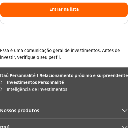
Entrar na lista
Essa é uma comunicação geral de investimentos. Antes de
investir, verifique o seu perfil.
Itaú Personnalité I Relacionamento próximo e surpreendente
Investimentos Personnalité
seta_direita
Você está aqui:
Inteligência de Investimentos
seta_direita
Nossos produtos
seta_baixo
Itaú
seta_baixo