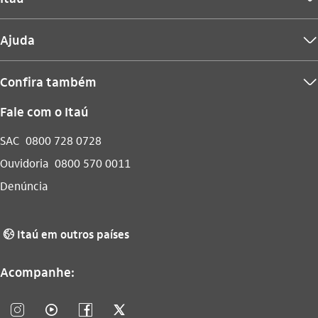
Ajuda
seta_baixo
Confira também
seta_baixo
Fale com o Itaú
SAC
0800 728 0728
Ouvidoria
0800 570 0011
Denúncia
Itaú em outros países
globo_outline
Acompanhe:
instagram_outline
video_outline
facebook_outline
twitter_outline