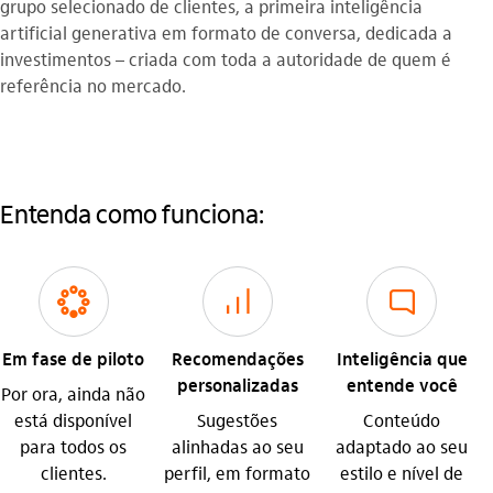
grupo selecionado de clientes, a primeira inteligência
artificial generativa em formato de conversa, dedicada a
investimentos – criada com toda a autoridade de quem é
referência no mercado.
Entenda como funciona:
atualizando_outline
investimento_outline
sms_chat_outline
Em fase de piloto
Recomendações
Inteligência que
personalizadas
entende você
Por ora, ainda não
está disponível
Sugestões
Conteúdo
para todos os
alinhadas ao seu
adaptado ao seu
clientes.
perfil, em formato
estilo e nível de