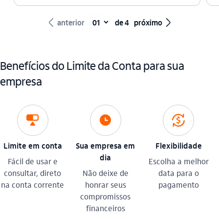
seta_esquerda
seta_direita
anterior
de 4
próximo
Benefícios do Limite da Conta para sua
empresa
limite
relogio
recarga
Limite em conta
Sua empresa em
Flexibilidade
dia
Fácil de usar e
Escolha a melhor
consultar, direto
Não deixe de
data para o
na conta corrente
honrar seus
pagamento
compromissos
financeiros