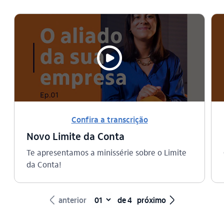
video_outline
Confira a transcrição
Novo Limite da Conta​
Te apresentamos a minissérie sobre o Limite
da Conta! ​
seta_esquerda
seta_direita
anterior
de 4
próximo