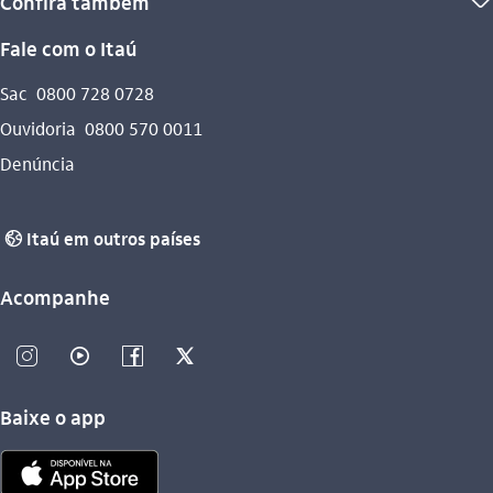
Confira também
seta_baixo
Fale com o Itaú
Sac
0800 728 0728
Ouvidoria
0800 570 0011
Denúncia
Itaú em outros países
globo_outline
Acompanhe
instagram_outline
video_outline
facebook_outline
twitter_outline
Baixe o app