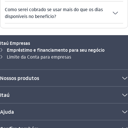
Como serei cobrado se usar mais do que os dias
seta_baixo
disponíveis no benefício?
Itaú Empresas
Empréstimo e financiamento para seu negócio
seta_direita
Você está aqui:
Limite da Conta para empresas
seta_direita
Nossos produtos
seta_baixo
Itaú
seta_baixo
Ajuda
seta_baixo