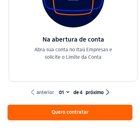
Na abertura de conta
Abra sua conta no Itaú Empresas e
solicite o Limite da Conta
seta_esquerda
seta_direita
anterior
de 4
próximo
Quero contratar