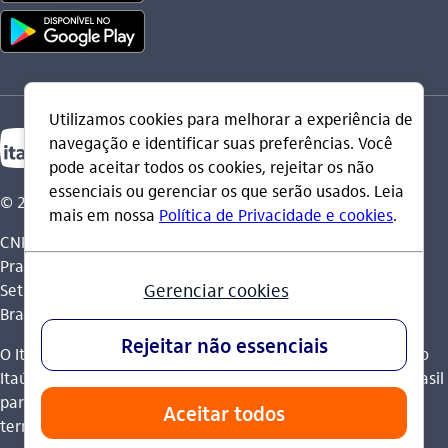
© 2026 Itaú Unibanco Holding S.A.
CNPJ: 60.872.504/0001-23
Praça Alfredo Egydio de Souza Aranha, 100, Torre Olavo
Setubal, Parque Jabaquara - CEP 04344-902 - São Paulo -
Brasil.
O Itaú Unibanco Holding S.A. é integrante do Conglomerado
Itaú Unibanco e possui autorização do Banco Central do Brasil
para operar como banco múltiplo e realizar operações nos
termos da legislação vigente.