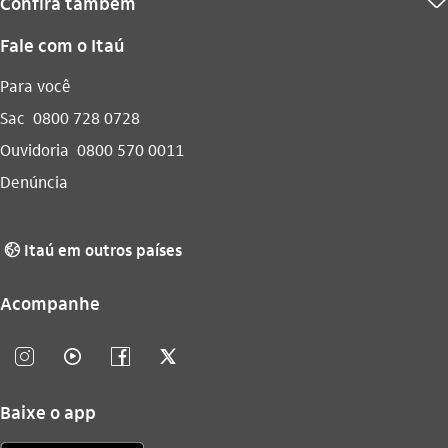
Confira também
seta_baixo
Fale com o Itaú
Para você
Sac
0800 728 0728
Ouvidoria
0800 570 0011
Denúncia
Itaú em outros países
globo_outline
Acompanhe
instagram_outline
video_outline
facebook_outline
twitter_outline
Baixe o app