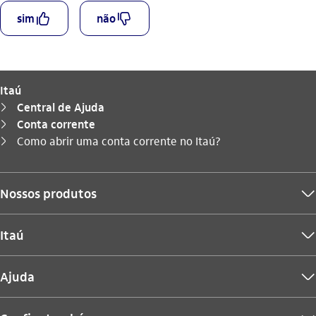
curtir_outline
descurtir_outline
sim
não
Itaú
Central de Ajuda
seta_direita
Conta corrente
seta_direita
Você está aqui:
Como abrir uma conta corrente no Itaú?
seta_direita
Nossos produtos
seta_baixo
Itaú
seta_baixo
Ajuda
seta_baixo