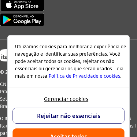
© 2026 Itaú Unibanco Holding S.A.
CNPJ: 60.872.504/0001-23
Praça Alfredo Egydio de Souza Aranha, 100, Torre Olavo
Setubal, Parque Jabaquara - CEP 04344-902 - São Paulo -
Brasil.
O Itaú Unibanco Holding S.A. é integrante do Conglomerado
Itaú Unibanco e possui autorização do Banco Central do Brasil
para operar como banco múltiplo e realizar operações nos