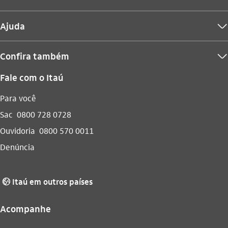
Ajuda
seta_baixo
Confira também
seta_baixo
Fale com o Itaú
Para você
Sac
0800 728 0728
Ouvidoria
0800 570 0011
Denúncia
Itaú em outros países
globo_outline
Acompanhe