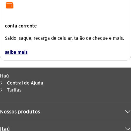
icon-itaufonts_conta_corrente
conta corrente
Saldo, saque, recarga de celular, talão de cheque e mais.
saiba mais
Itaú
Central de Ajuda
seta_direita
Você está aqui:
Tarifas
seta_direita
Nossos produtos
seta_baixo
Itaú
seta_baixo