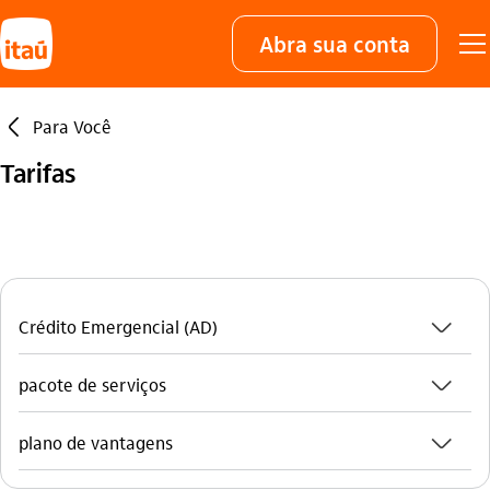
Abra sua conta
seta_esquerda
Para Você
Tarifas
seta_baixo
Crédito Emergencial (AD)
seta_baixo
pacote de serviços
seta_baixo
plano de vantagens