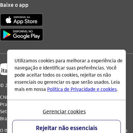
Baixe o app
© 2026 Itaú Unibanco Holding S.A.
CNPJ: 60.872.504/0001-23
Praça Alfredo Egydio de Souza Aranha, 100, Torre Olavo
Setubal, Parque Jabaquara - CEP 04344-902 - São Paulo -
Brasil.
O Itaú Unibanco Holding S.A. é integrante do Conglomerado