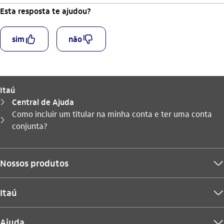
Esta resposta te ajudou?
curtir_outline
descurtir_outline
sim
não
Itaú
Central de Ajuda
seta_direita
Como incluir um titular na minha conta e ter uma conta
Você está aqui:
seta_direita
conjunta?
Nossos produtos
seta_baixo
Itaú
seta_baixo
Ajuda
seta_baixo