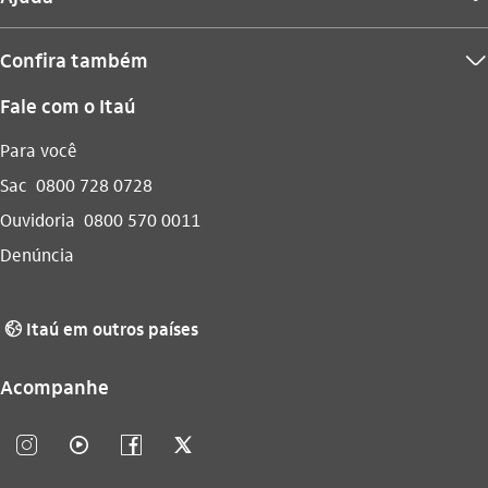
Confira também
seta_baixo
Fale com o Itaú
Para você
Sac
0800 728 0728
Ouvidoria
0800 570 0011
Denúncia
Itaú em outros países
globo_outline
Acompanhe
instagram_outline
video_outline
facebook_outline
twitter_outline