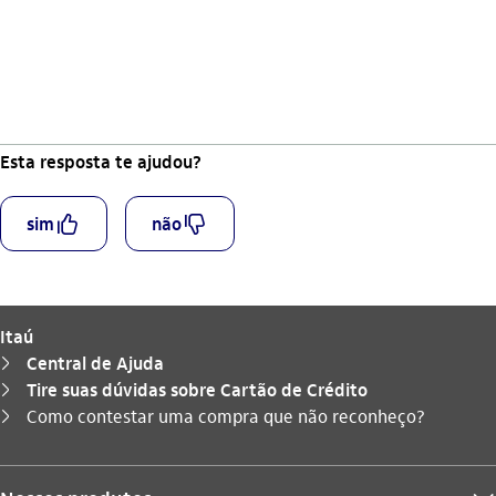
Esta resposta te ajudou?
curtir_outline
descurtir_outline
sim
não
Itaú
Central de Ajuda
seta_direita
Tire suas dúvidas sobre Cartão de Crédito
seta_direita
Você está aqui:
Como contestar uma compra que não reconheço?
seta_direita