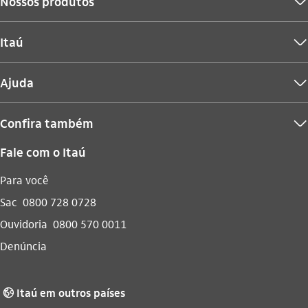
Nossos produtos
seta_baixo
Itaú
seta_baixo
Ajuda
seta_baixo
Confira também
seta_baixo
Fale com o Itaú
Para você
Sac
0800 728 0728
Ouvidoria
0800 570 0011
Denúncia
Itaú em outros países
globo_outline