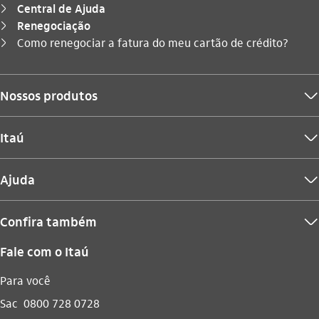
Central de Ajuda
seta_direita
Renegociação
seta_direita
Você está aqui:
Como renegociar a fatura do meu cartão de crédito?
seta_direita
Nossos produtos
seta_baixo
Itaú
seta_baixo
Ajuda
seta_baixo
Confira também
seta_baixo
Fale com o Itaú
Para você
Sac
0800 728 0728