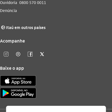
Ouvidoria
0800 570 0011
Denúncia
Itaú em outros países
globo_outline
Acompanhe
instagram_outline
video_outline
facebook_outline
twitter_outline
Baixe o app