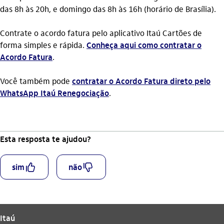
das 8h às 20h, e domingo das 8h às 16h (horário de Brasília).
Contrate o acordo fatura pelo aplicativo Itaú Cartões de
forma simples e rápida.
Conheça aqui como contratar o
Acordo Fatura
.
Você também pode
contratar o Acordo Fatura direto pelo
WhatsApp Itaú Renegociação
.
Esta resposta te ajudou?
curtir_outline
descurtir_outline
sim
não
Itaú