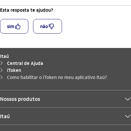
Esta resposta te ajudou?
curtir_outline
descurtir_outline
sim
não
Itaú
Central de Ajuda
seta_direita
iToken
seta_direita
Você está aqui:
Como habilitar o iToken no meu aplicativo Itaú?
seta_direita
Nossos produtos
seta_baixo
Itaú
seta_baixo