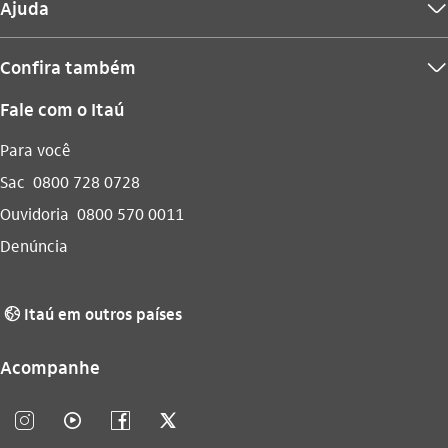
Ajuda
seta_baixo
Confira também
seta_baixo
Fale com o Itaú
Para você
Sac
0800 728 0728
Ouvidoria
0800 570 0011
Denúncia
Itaú em outros países
globo_outline
Acompanhe
instagram_outline
video_outline
facebook_outline
twitter_outline