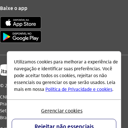
Baixe o app
© 2026 Itaú Unibanco Holding S.A.
CNPJ: 60.872.504/0001-23
Praça Alfredo Egydio de Souza Aranha, 100, Torre Olavo
Setubal, Parque Jabaquara - CEP 04344-902 - São Paulo -
Brasil.