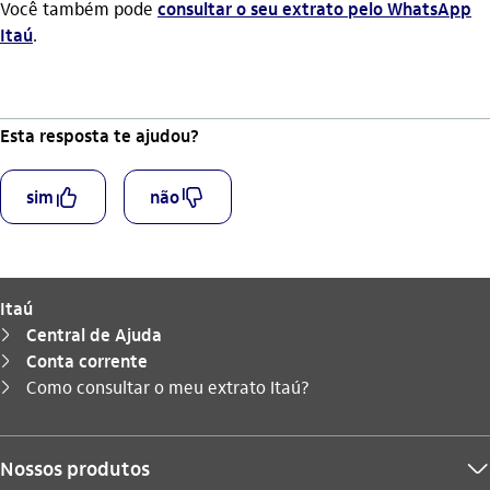
Você também pode
consultar o seu extrato pelo WhatsApp
Itaú
.
Esta resposta te ajudou?
curtir_outline
descurtir_outline
sim
não
Itaú
Central de Ajuda
seta_direita
Conta corrente
seta_direita
Você está aqui:
Como consultar o meu extrato Itaú?
seta_direita
Nossos produtos
seta_baixo