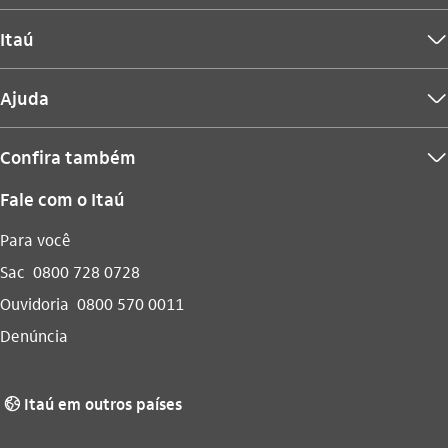
Itaú
seta_baixo
Ajuda
seta_baixo
Confira também
seta_baixo
Fale com o Itaú
Para você
Sac
0800 728 0728
Ouvidoria
0800 570 0011
Denúncia
Itaú em outros países
globo_outline