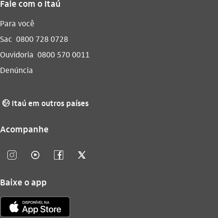
Fale com o Itaú
Para você
Sac
0800 728 0728
Ouvidoria
0800 570 0011
Denúncia
Itaú em outros países
globo_outline
Acompanhe
instagram_outline
video_outline
facebook_outline
twitter_outline
Baixe o app