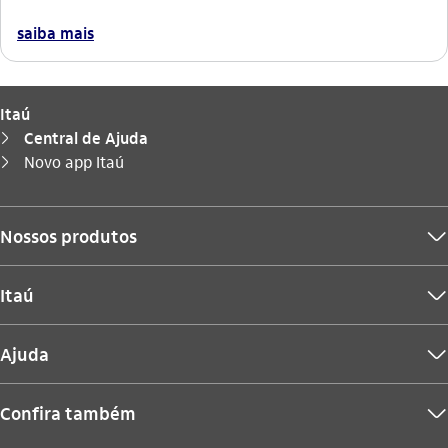
saiba mais
Itaú
Central de Ajuda
seta_direita
Você está aqui:
Novo app Itaú
seta_direita
Nossos produtos
seta_baixo
Itaú
seta_baixo
Ajuda
seta_baixo
Confira também
seta_baixo