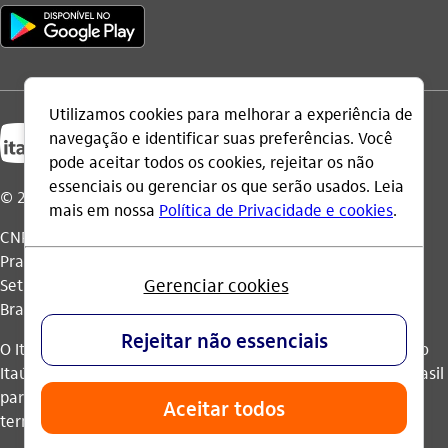
© 2026 Itaú Unibanco Holding S.A.
CNPJ: 60.872.504/0001-23
Praça Alfredo Egydio de Souza Aranha, 100, Torre Olavo
Setubal, Parque Jabaquara - CEP 04344-902 - São Paulo -
Brasil.
O Itaú Unibanco Holding S.A. é integrante do Conglomerado
Itaú Unibanco e possui autorização do Banco Central do Brasil
para operar como banco múltiplo e realizar operações nos
termos da legislação vigente.