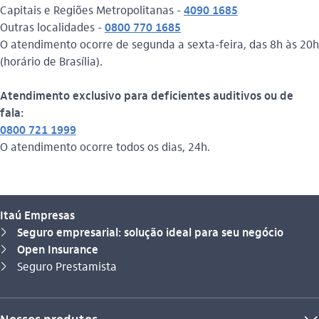
Capitais e Regiões Metropolitanas -
4090 1685
Outras localidades -
0800 770 1685
O atendimento ocorre de segunda a sexta-feira, das 8h às 20h
(horário de Brasília).
Atendimento exclusivo para deficientes auditivos ou de
fala:
0800 721 1999
O atendimento ocorre todos os dias, 24h.
Itaú Empresas
Seguro empresarial: solução ideal para seu negócio
seta_direita
Open Insurance
seta_direita
Você está aqui:
Seguro Prestamista
seta_direita
Nossos produtos