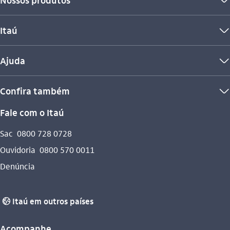
seta_baixo
Itaú
seta_baixo
Ajuda
seta_baixo
Confira também
seta_baixo
Fale com o Itaú
Sac
0800 728 0728
Ouvidoria
0800 570 0011
Denúncia
Itaú em outros países
globo_outline
Acompanhe