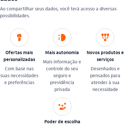
Ao compartilhar seus dados, você terá acesso a diversas
possibilidades.
aporte_de_capital
brilho_nos_olhos
todos_pelo_cliente
Ofertas mais
Mais autonomia
Novos produtos e
personalizadas
serviços
Mais informação e
Com base nas
controle do seu
Desenhados e
suas necessidades
seguro e
pensados para
e preferências
previdência
atender à sua
privada
necessidade​
gestao_de_crises
Poder de escolha