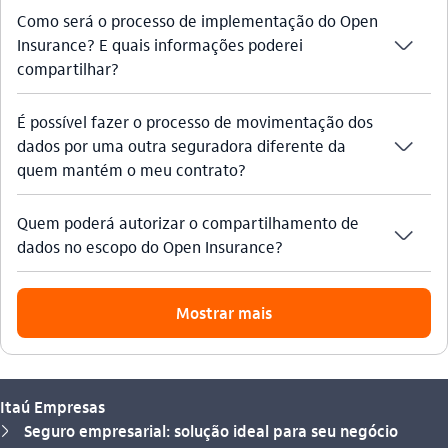
Como será o processo de implementação do Open
seta_baixo
Insurance? E quais informações poderei
compartilhar?
É possível fazer o processo de movimentação dos
seta_baixo
dados por uma outra seguradora diferente da
quem mantém o meu contrato?
Quem poderá autorizar o compartilhamento de
seta_baixo
dados no escopo do Open Insurance?
Mostrar mais
Itaú Empresas
Seguro empresarial: solução ideal para seu negócio
seta_direita