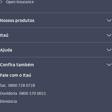
Você está aqui:
Open Insurance
seta_direita
Nossos produtos
seta_baixo
Itaú
seta_baixo
Ajuda
seta_baixo
Confira também
seta_baixo
Fale com o Itaú
Sac
0800 728 0728
Ouvidoria
0800 570 0011
Denúncia