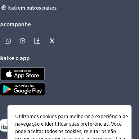
Itaú em outros países
globo_outline
Acompanhe
instagram_outline
video_outline
facebook_outline
twitter_outline
Baixe o app