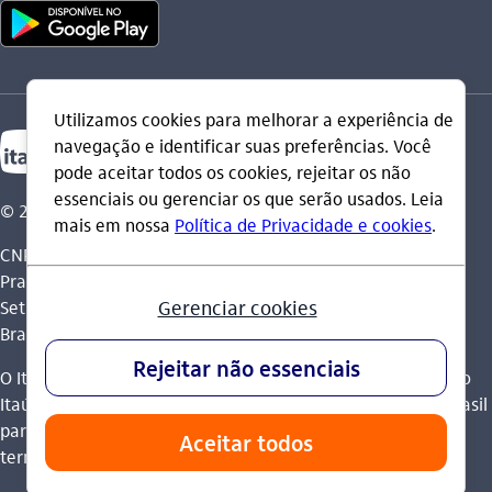
© 2026 Itaú Unibanco Holding S.A.
CNPJ: 60.872.504/0001-23
Praça Alfredo Egydio de Souza Aranha, 100, Torre Olavo
Setubal, Parque Jabaquara - CEP 04344-902 - São Paulo -
Brasil.
O Itaú Unibanco Holding S.A. é integrante do Conglomerado
Itaú Unibanco e possui autorização do Banco Central do Brasil
para operar como banco múltiplo e realizar operações nos
termos da legislação vigente.