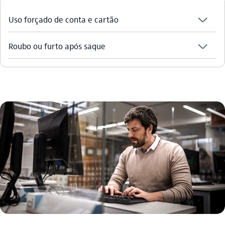
seta_baixo
Uso forçado de conta e cartão
seta_baixo
Roubo ou furto após saque