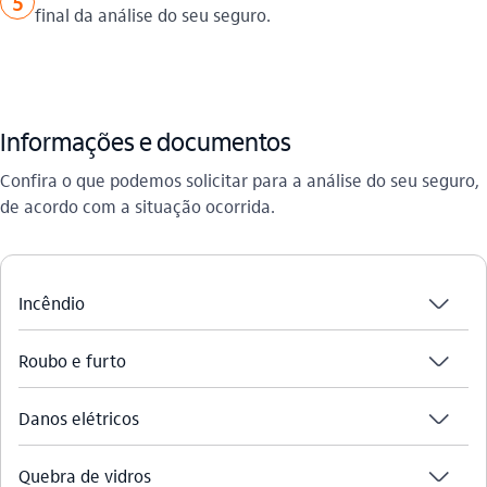
5
final da análise do seu seguro.
Informações e documentos
Confira o que podemos solicitar para a análise do seu seguro,
de acordo com a situação ocorrida.
seta_baixo
Incêndio
seta_baixo
Roubo e furto
seta_baixo
Danos elétricos
seta_baixo
Quebra de vidros