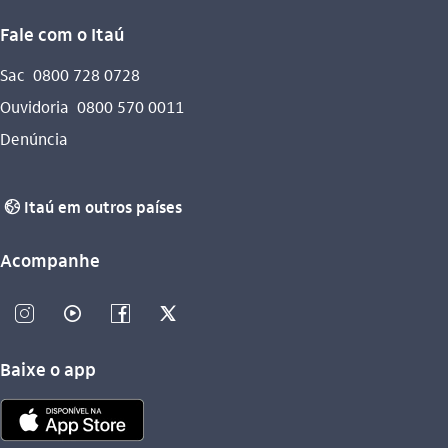
Fale com o Itaú
Sac
0800 728 0728
Ouvidoria
0800 570 0011
Denúncia
Itaú em outros países
globo_outline
Acompanhe
instagram_outline
video_outline
facebook_outline
twitter_outline
Baixe o app