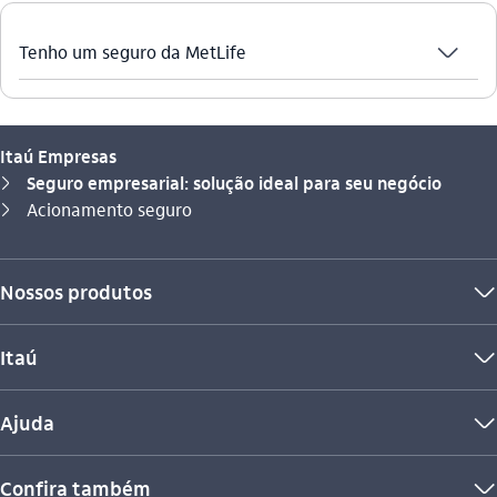
seta_baixo
Tenho um seguro da MetLife
Itaú Empresas
Seguro empresarial: solução ideal para seu negócio
seta_direita
Você está aqui:
Acionamento seguro
seta_direita
Nossos produtos
seta_baixo
Itaú
seta_baixo
Ajuda
seta_baixo
Confira também
seta_baixo