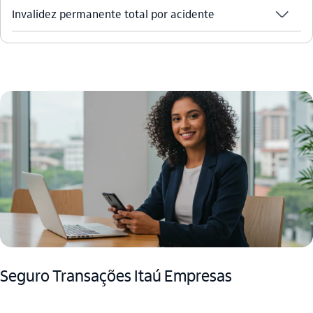
seta_baixo
Invalidez permanente total por acidente​
Seguro Transações Itaú Empresas