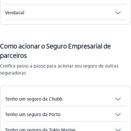
seta_baixo
Vendaval
Como acionar o Seguro Empresarial de
parceiros
Confira passo a passo para acionar seu seguro de outras
seguradoras
seta_baixo
Tenho um seguro da Chubb
seta_baixo
Tenho um seguro da Porto
seta_baixo
Tenho um seguro da Tokio Marine