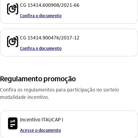
seguro_prestamista_outline
CG 15414.600908/2021-66
Confira o documento
seguro_prestamista_outline
CG 15414.900476/2017-12
Confira o documento
Regulamento promoção
Confira os regulamentos para participação no sorteio
modalidade incentivo.
icon-itaufonts_pdf
Incentivo ITAUCAP I
Acesse o documento