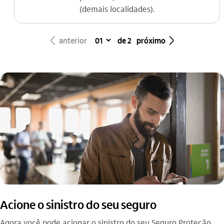
(demais localidades).
seta_esquerda
seta_direita
anterior
de 2
próximo
Acione o sinistro do seu seguro
Agora você pode acionar o sinistro do seu Seguro Proteção