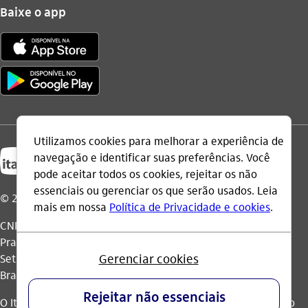
Baixe o app
© 2026 Itaú Unibanco Holding S.A.
CNPJ: 60.872.504/0001-23
Praça Alfredo Egydio de Souza Aranha, 100, Torre Olavo
Setubal, Parque Jabaquara - CEP 04344-902 - São Paulo -
Brasil.
O Itaú Unibanco Holding S.A. é integrante do Conglomerado