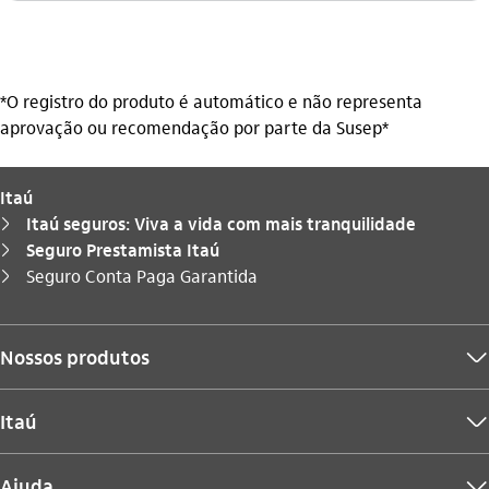
*O registro do produto é automático e não representa
aprovação ou recomendação por parte da Susep*
Itaú
Itaú seguros: Viva a vida com mais tranquilidade
seta_direita
Seguro Prestamista Itaú
seta_direita
Você está aqui:
Seguro Conta Paga Garantida
seta_direita
Nossos produtos
seta_baixo
Itaú
seta_baixo
Ajuda
seta_baixo