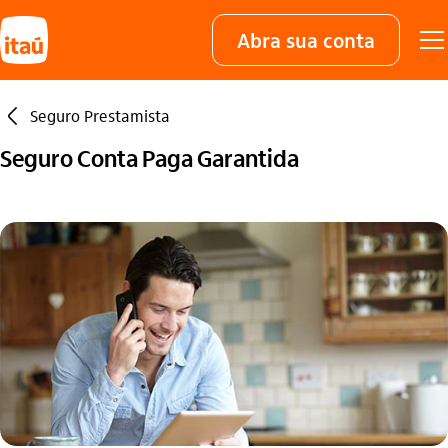
Abra sua conta
seta_esquerda
Seguro Prestamista
Seguro Conta Paga Garantida