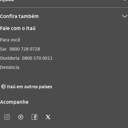
Confira também
seta_baixo
Fale com o Itaú
Para você
Sac
0800 728 0728
Ouvidoria
0800 570 0011
Denúncia
Itaú em outros países
globo_outline
Acompanhe
instagram_outline
video_outline
facebook_outline
twitter_outline