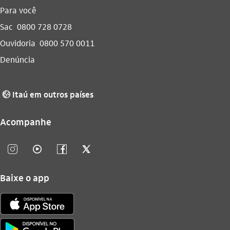
Para você
Sac
0800 728 0728
Ouvidoria
0800 570 0011
Denúncia
Itaú em outros países
globo_outline
Acompanhe
instagram_outline
video_outline
facebook_outline
twitter_outline
Baixe o app