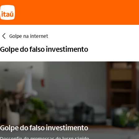
seta_esquerda
Golpe na internet
Golpe do falso investimento
Golpe do falso investimento
Desconfie de promessas de lucro rápido.