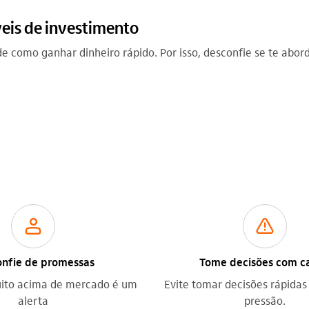
eis de investimento
 como ganhar dinheiro rápido. Por isso, desconfie se te abord
usuario_outline
aviso_outline
nfie de promessas
Tome decisões com c
ito acima de mercado é um
Evite tomar decisões rápida
alerta
pressão.