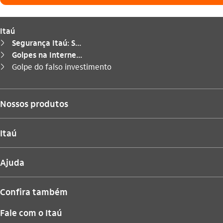
Itaú
Segurança Itaú: S...
seta_direita
Golpes na Interne...
seta_direita
Você está aqui:
Golpe do falso investimento
seta_direita
Nossos produtos
Itaú
Ajuda
Confira também
Fale com o Itaú