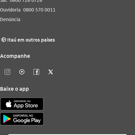
Ouvidoria
0800 570 0011
Denúncia
Itaú em outros países
globo_outline
Acompanhe
instagram_outline
video_outline
facebook_outline
twitter_outline
Baixe o app