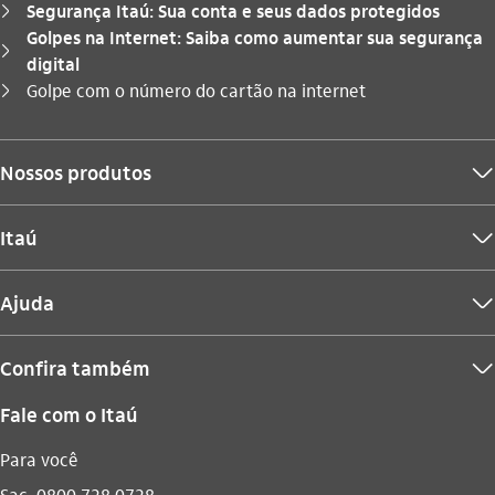
Segurança Itaú: Sua conta e seus dados protegidos
seta_direita
Golpes na Internet: Saiba como aumentar sua segurança
seta_direita
digital
Você está aqui:
Golpe com o número do cartão na internet
seta_direita
Nossos produtos
seta_baixo
Itaú
seta_baixo
Ajuda
seta_baixo
Confira também
seta_baixo
Fale com o Itaú
Para você
Sac
0800 728 0728