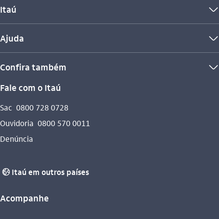
Itaú
seta_baixo
Ajuda
seta_baixo
Confira também
seta_baixo
Fale com o Itaú
Sac
0800 728 0728
Ouvidoria
0800 570 0011
Denúncia
Itaú em outros países
globo_outline
Acompanhe