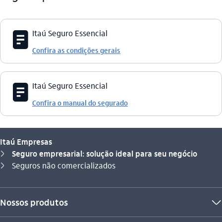
icon-itaufonts_documento
Itaú Seguro Essencial
Confira as condições gerais
icon-itaufonts_documento
Itaú Seguro Essencial
Confira o manual do segurado
Itaú Empresas
Seguro empresarial: solução ideal para seu negócio
seta_direita
Você está aqui:
Seguros não comercializados
seta_direita
Nossos produtos
seta_baixo