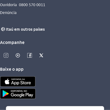
Ouvidoria
0800 570 0011
Denúncia
Itaú em outros países
globo_outline
Acompanhe
instagram_outline
video_outline
facebook_outline
twitter_outline
Baixe o app