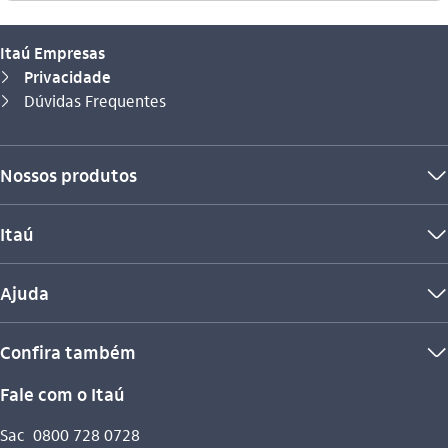
Itaú Empresas
Privacidade
seta_direita
Você está aqui:
Dúvidas Frequentes
seta_direita
Nossos produtos
seta_baixo
Itaú
seta_baixo
Ajuda
seta_baixo
Confira também
seta_baixo
Fale com o Itaú
Sac
0800 728 0728