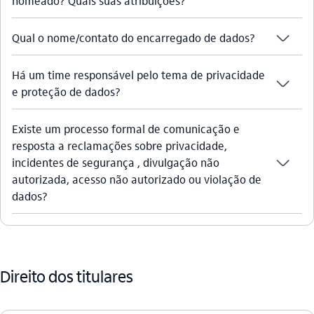
nomeado? Quais suas atribuições?
seta_baixo
Qual o nome/contato do encarregado de dados?
Há um time responsável pelo tema de privacidade
seta_baixo
e proteção de dados?
Existe um processo formal de comunicação e
resposta a reclamações sobre privacidade,
seta_baixo
incidentes de segurança , divulgação não
autorizada, acesso não autorizado ou violação de
dados?
Direito dos titulares