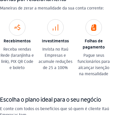
Maneiras de zerar a mensalidade da sua conta corrente:
icon-itaufonts_cobranca_ativa
icon-itaufonts_investimento
icon-itaufonts_fatura
Recebimentos
Investimentos
Folhas de
pagamento
Receba vendas
Invista no Itaú
Rede (laranjinha e
Empresas e
Pague seus
link), PIX QR Code
acumule reduções
funcionários para
e boleto
de 25 a 100%
alcançar isenção
na mensalidade
Escolha o plano ideal para o seu negócio
E conte com todos os benefícios que só quem é cliente Itaú
Empresas tem.