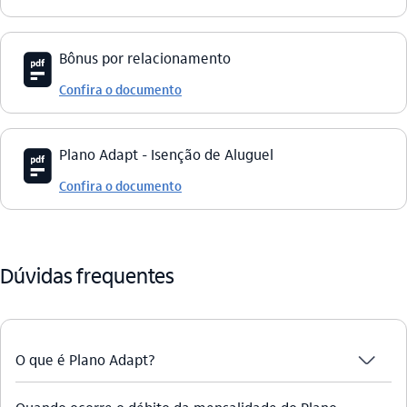
icon-itaufonts_pdf
Bônus por relacionamento
Confira o documento
icon-itaufonts_pdf
Plano Adapt - Isenção de Aluguel
Confira o documento
Dúvidas frequentes
seta_baixo
O que é Plano Adapt?