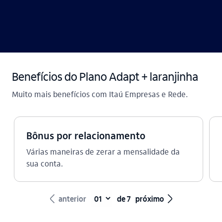
Benefícios do Plano Adapt + laranjinha
Muito mais benefícios com Itaú Empresas e Rede.
Bônus por relacionamento
Várias maneiras de zerar a mensalidade da
sua conta.
seta_esquerda
seta_direita
anterior
de 7
próximo