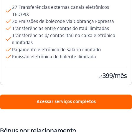
27 Transferências externas canais eletrônicos
check
TED/PIX
check
20 Emissões de bolecode via Cobrança Expressa
check
Transferências entre contas do Itaú ilimitadas
Transferências p/ contas Itaú no caixa eletrônico
check
ilimitadas
check
Pagamento eletrônico de salário ilimitado
check
Emissão eletrônica de holerite ilimitada
399/mês
R$
Acessar serviços completos
Bônus por relacionamento