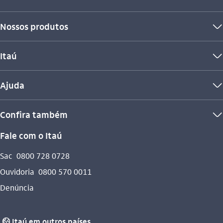
Nossos produtos
seta_baixo
Itaú
seta_baixo
Ajuda
seta_baixo
Confira também
seta_baixo
Fale com o Itaú
Sac
0800 728 0728
Ouvidoria
0800 570 0011
Denúncia
Itaú em outros países
globo_outline