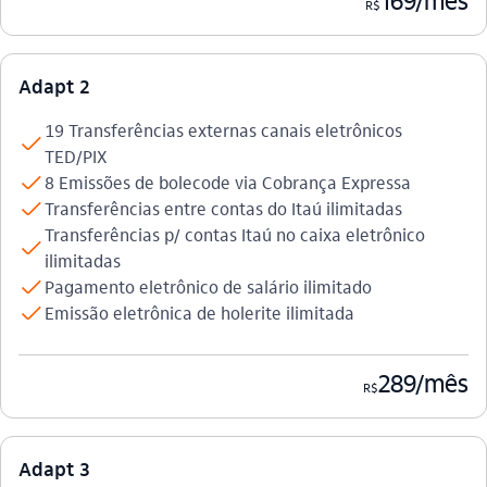
R$
Adapt 2
19 Transferências externas canais eletrônicos
check
TED/PIX
check
8 Emissões de bolecode via Cobrança Expressa
check
Transferências entre contas do Itaú ilimitadas
Transferências p/ contas Itaú no caixa eletrônico
check
ilimitadas
check
Pagamento eletrônico de salário ilimitado
check
Emissão eletrônica de holerite ilimitada
289/mês
R$
Adapt 3