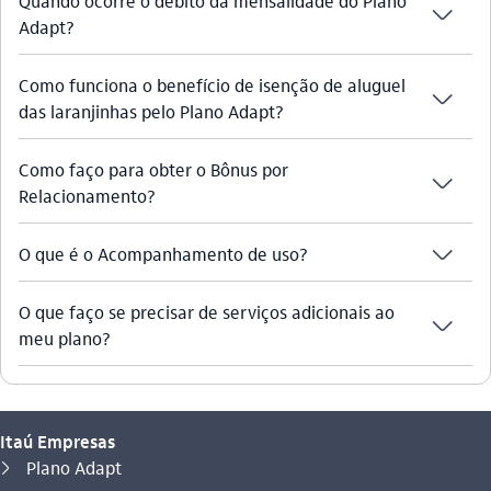
Quando ocorre o débito da mensalidade do Plano
seta_baixo
Adapt?
Como funciona o benefício de isenção de aluguel
seta_baixo
das laranjinhas pelo Plano Adapt?
Como faço para obter o Bônus por
seta_baixo
Relacionamento?
seta_baixo
O que é o Acompanhamento de uso?
O que faço se precisar de serviços adicionais ao
seta_baixo
meu plano?
Itaú Empresas
Você está aqui:
Plano Adapt
seta_direita