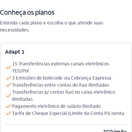
Conheça os planos
Entenda cada plano e escolha o que atende suas
necessidades.
Adapt 1
15 Transferências externas canais eletrônicos
check
TED/PIX
check
3 Emissões de bolecode via Cobrança Expressa
check
Transferências entre contas do Itaú ilimitadas
Transferências p/ contas Itaú no caixa eletrônico
check
ilimitadas
check
Pagamento eletrônico de salário ilimitado
check
Tarifa de Cheque Especial (Limite da Conta PJ) isenta
169/mês