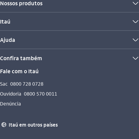
Nossos produtos
seta_baixo
Itaú
seta_baixo
Ajuda
seta_baixo
Confira também
seta_baixo
Fale com o Itaú
Sac
0800 728 0728
Ouvidoria
0800 570 0011
Denúncia
 Itaú em outros países 
globo_outline