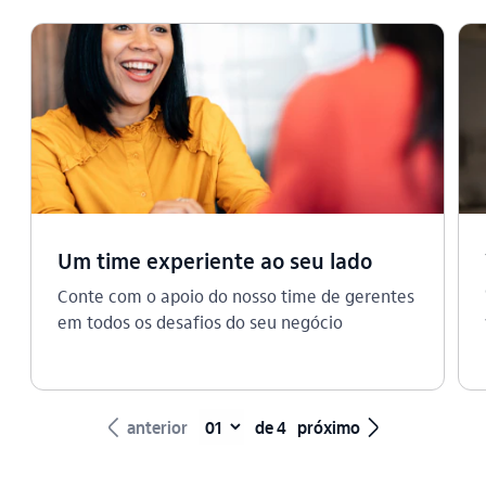
Um time experiente ao seu lado
Conte com o apoio do nosso time de gerentes
em todos os desafios do seu negócio
seta_esquerda
seta_direita
anterior
de 4
próximo