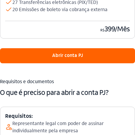
check
27 Transferências eletrônicas (PIX/TED)
check
20 Emissões de boleto via cobrança externa
399/Mês
R$
 Abrir conta PJ 
Requisitos e documentos
O que é preciso para abrir a conta PJ?
Requisitos:
Representante legal com poder de assinar
gerente_outline
individualmente pela empresa