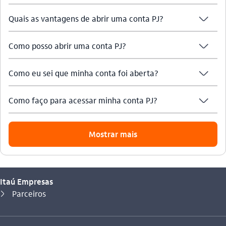
seta_baixo
Quais as vantagens de abrir uma conta PJ?
seta_baixo
Como posso abrir uma conta PJ?
seta_baixo
Como eu sei que minha conta foi aberta?
seta_baixo
Como faço para acessar minha conta PJ?
Mostrar mais
Itaú Empresas
Você está aqui:
Parceiros
seta_direita