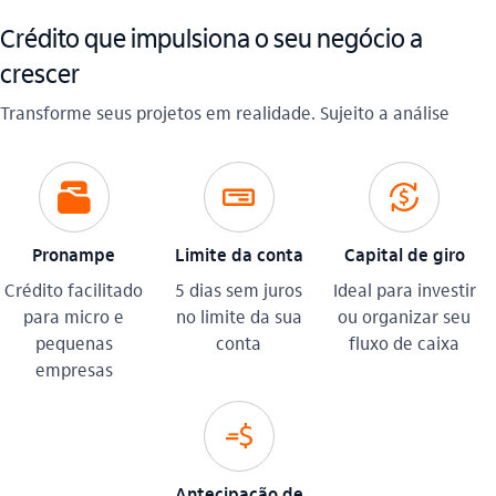
Crédito que impulsiona o seu negócio a
crescer
Transforme seus projetos em realidade. Sujeito a análise
documentos_pasta_outline
cheque_outline
recarga
Pronampe
Limite da conta
Capital de giro
Crédito facilitado
5 dias sem juros
Ideal para investir
para micro e
no limite da sua
ou organizar seu
pequenas
conta
fluxo de caixa​
empresas
cobranca
Antecipação de