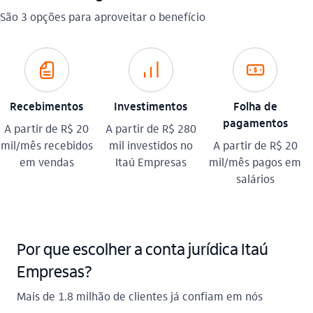
São 3 opções para aproveitar o benefício
fatura_outline
investimento_outline
salario_outline
Recebimentos
Investimentos
Folha de
pagamentos​
A partir de R$ 20
A partir de R$ 280
mil/mês recebidos
mil investidos no
A partir de R$ 20
em vendas
Itaú Empresas
mil/mês pagos em
salários
Por que escolher a conta jurídica Itaú
Empresas?
Mais de 1.8 milhão de clientes já confiam em nós