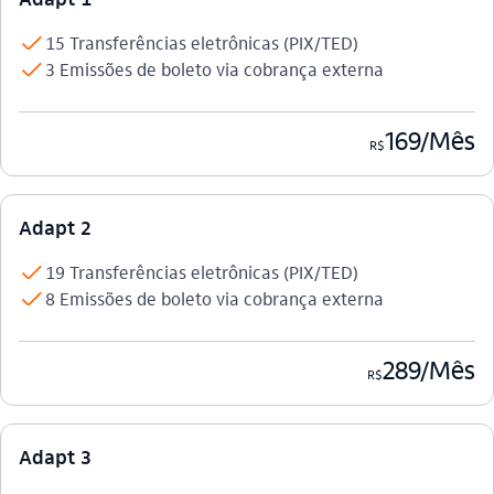
check
15 Transferências eletrônicas (PIX/TED)
check
3 Emissões de boleto via cobrança externa
169/Mês
R$
Adapt 2
check
19 Transferências eletrônicas (PIX/TED)
check
8 Emissões de boleto via cobrança externa
289/Mês
R$
Adapt 3