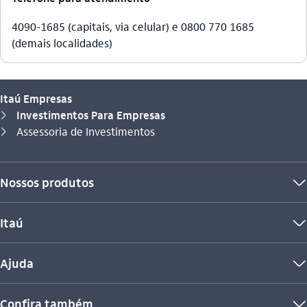
4090-1685 (capitais, via celular) e 0800 770 1685
(demais localidades)
Itaú Empresas
Investimentos Para Empresas
seta_direita
Você está aqui:
Assessoria de Investimentos
seta_direita
Nossos produtos
seta_baixo
Itaú
seta_baixo
Ajuda
seta_baixo
Confira também
seta_baixo