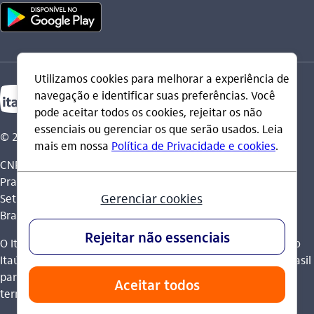
© 2026 Itaú Unibanco Holding S.A.
CNPJ: 60.872.504/0001-23
Praça Alfredo Egydio de Souza Aranha, 100, Torre Olavo
Setubal, Parque Jabaquara - CEP 04344-902 - São Paulo -
Brasil.
O Itaú Unibanco Holding S.A. é integrante do Conglomerado
Itaú Unibanco e possui autorização do Banco Central do Brasil
para operar como banco múltiplo e realizar operações nos
termos da legislação vigente.