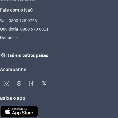
Fale com o Itaú
Sac
0800 728 0728
Ouvidoria
0800 570 0011
Denúncia
Itaú em outros países
globo_outline
Acompanhe
instagram_outline
video_outline
facebook_outline
twitter_outline
Baixe o app