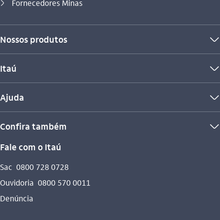
Você está aqui:
Fornecedores Minas
seta_direita
Nossos produtos
seta_baixo
Itaú
seta_baixo
Ajuda
seta_baixo
Confira também
seta_baixo
Fale com o Itaú
Sac
0800 728 0728
Ouvidoria
0800 570 0011
Denúncia