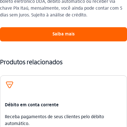
boleto eletrônico DDA, débito automático ou receber via
chave Pix Itaú, mensalmente, você ainda pode contar com 5
dias sem juros. Sujeito à análise de crédito.
Saiba mais
Produtos relacionados
debito_outline
Débito em conta corrente
Receba pagamentos de seus clientes pelo débito
automático.