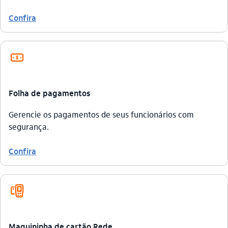
Confira
salario_outline
Folha de pagamentos
Gerencie os pagamentos de seus funcionários com
segurança.
Confira
maquina_cartao_outline
Maquininha de cartão Rede