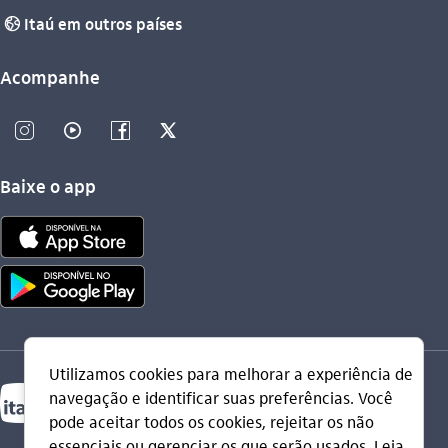
Itaú em outros países
globo_outline
Acompanhe
instagram_outline
video_outline
facebook_outline
twitter_outline
Baixe o app