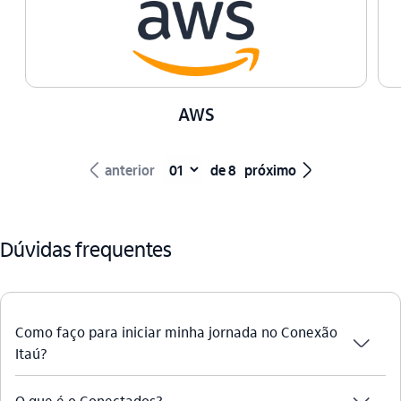
AWS
seta_esquerda
seta_direita
anterior
de 8
próximo
Dúvidas frequentes
Como faço para iniciar minha jornada no Conexão
seta_baixo
Itaú?
O que é o Conectados?