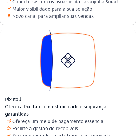
Conecte-se com os usuários da Laranjinha Smart
transferencia
Maior visibilidade para a sua solução
acoes
Novo canal para ampliar suas vendas
maquina_pos_outline
Pix Itaú
Ofereça Pix Itaú com estabilidade e segurança
garantidas
Ofereça um meio de pagamento essencial
gestao_de_crises_outline
Facilite a gestão de recebíveis
openbanking_outline
Seja remunerado a cada transação aprovada
credito_consignado_outline