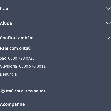
Itaú
seta_baixo
Ajuda
seta_baixo
Confira também
seta_baixo
Fale com o Itaú
Sac
0800 728 0728
Ouvidoria
0800 570 0011
Denúncia
Itaú em outros países
globo_outline
Acompanhe