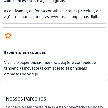
Apoio em eventos e ações digitais
Incentivamos, de forma consultiva, nossos parceiros, em
ações de marca em feiras, eventos e campanhas digitais
favorito_outline
Experiências exclusivas
Vivencie experiências imersivas, explore conteúdos e
tendências inovadoras com acesso às principais
empresas do varejo.
Nossos Parceiros
Conheça as empresas que já estão conectadas ao nosso