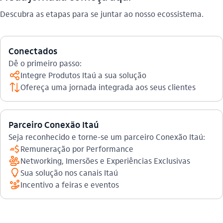
Descubra as etapas para se juntar ao nosso ecossistema.
Conectados
Dê o primeiro passo:
compartilhar_outline
Integre Produtos Itaú a sua solução
ordenar
Ofereça uma jornada integrada aos seus clientes
Parceiro Conexão Itaú
Seja reconhecido e torne-se um parceiro Conexão Itaú:
cobranca
Remuneração por Performance
lideranca_outline
Networking, Imersões e Experiências Exclusivas
inovacao_outline
Sua solução nos canais Itaú
gestao_de_crises_outline
Incentivo a feiras e eventos