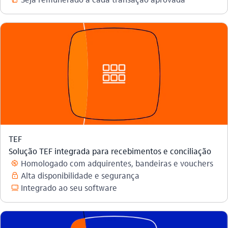
TEF
Solução TEF integrada para recebimentos e conciliação
Homologado com adquirentes, bandeiras e vouchers
beneficios_outline
Alta disponibilidade e segurança
seguranca_outline
Integrado ao seu software
computador_outline