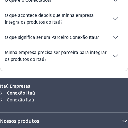
seta_baixo
O que acontece depois que minha empresa
seta_baixo
integra os produtos do Itaú?
seta_baixo
O que significa ser um Parceiro Conexão Itaú?
Minha empresa precisa ser parceira para integrar
seta_baixo
os produtos do Itaú?
Itaú Empresas
Conexão Itaú
seta_direita
Você está aqui:
Conexão Itaú
seta_direita
Nossos produtos
seta_baixo