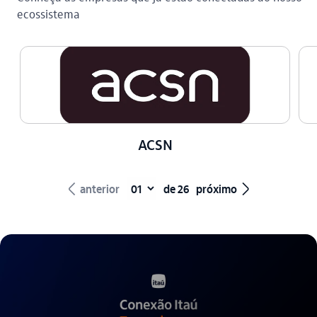
ecossistema
ACSN
seta_esquerda
seta_direita
anterior
de 26
próximo