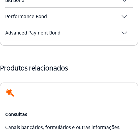
seta_baixo
seta_baixo
Performance Bond
seta_baixo
Advanced Payment Bond
Produtos relacionados
icon-itaufonts_busca_consulta
Consultas
Canais bancários, formulários e outras informações.