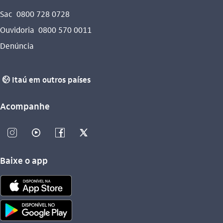
Sac
0800 728 0728
Ouvidoria
0800 570 0011
Denúncia
Itaú em outros países
globo_outline
Acompanhe
instagram_outline
video_outline
facebook_outline
twitter_outline
Baixe o app