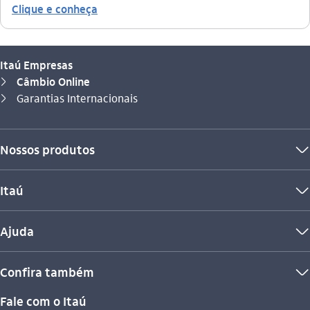
Clique e conheça
Itaú Empresas
Câmbio Online
seta_direita
Você está aqui:
Garantias Internacionais
seta_direita
Nossos produtos
seta_baixo
Itaú
seta_baixo
Ajuda
seta_baixo
Confira também
seta_baixo
Fale com o Itaú