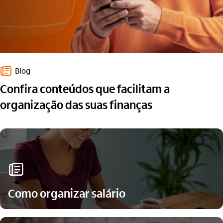
jornal_outline
Blog
Confira conteúdos que facilitam a
organização das suas finanças​
jornal_outline
Como organizar salário