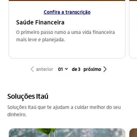
Confira a transcrição
Saúde Financeira
O primeiro passo rumo a uma vida financeira
mais leve e planejada.
seta_esquerda
seta_direita
anterior
de 3
próximo
Soluções Itaú
Soluções Itaú que te ajudam a cuidar melhor do seu
dinheiro.