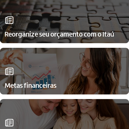
jornal_outline
Reorganize seu orçamento com o Itaú
jornal_outline
Metas financeiras
jornal_outline