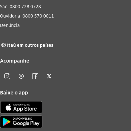
Sac
0800 728 0728
Ouvidoria
0800 570 0011
Denúncia
Itaú em outros países
globo_outline
Acompanhe
instagram_outline
video_outline
facebook_outline
twitter_outline
Baixe o app