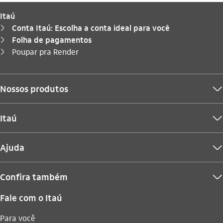
Itaú
Conta Itaú: Escolha a conta ideal para você
seta_direita
Folha de pagamentos
seta_direita
Você está aqui:
Poupar pra Render
seta_direita
Nossos produtos
seta_baixo
Itaú
seta_baixo
Ajuda
seta_baixo
Confira também
seta_baixo
Fale com o Itaú
Para você