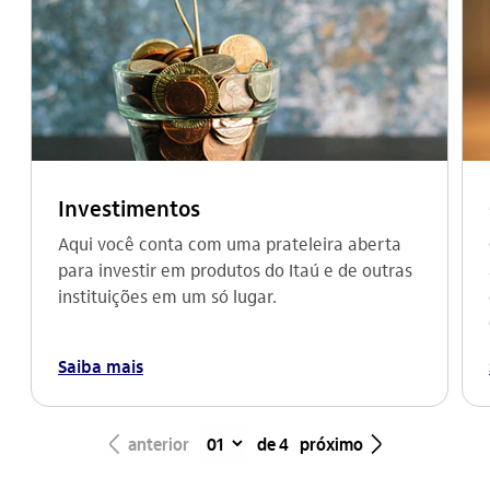
Investimentos
Aqui você conta com uma prateleira aberta
para investir em produtos do Itaú e de outras
instituições em um só lugar.
Saiba mais
seta_esquerda
seta_direita
anterior
de 4
próximo