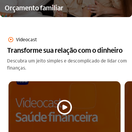
Orçamento familiar
video_outline
Videocast
Transforme sua relação com o dinheiro
Descubra um jeito simples e descomplicado de lidar com
finanças.
video_outline