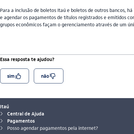
Para a inclusão de boletos Itaú e boletos de outros bancos, h
e agendar os pagamentos de títulos registrados e emitidos c
grupos econômicos façam o gerenciamento através de um únic
Essa resposta te ajudou?
curtir_outline
descurtir_outline
sim
não
Itaú
Central de Ajuda
seta_direita
Pagamentos
seta_direita
Você está aqui:
Posso agendar pagamentos pela internet?
seta_direita