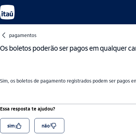
seta_esquerda
pagamentos
Os boletos poderão ser pagos em qualquer c
Sim, os boletos de pagamento registrados podem ser pagos em
Essa resposta te ajudou?
curtir_outline
descurtir_outline
sim
não