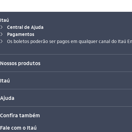
Itaú
Central de Ajuda
seta_direita
Pagamentos
seta_direita
Você está aqui:
Os boletos poderão ser pagos em qualquer canal do Itaú
seta_direita
Nossos produtos
Itaú
Ajuda
Confira também
Fale com o Itaú