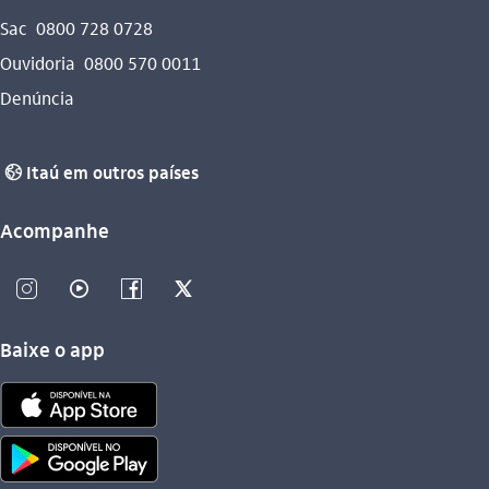
Sac
0800 728 0728
Ouvidoria
0800 570 0011
Denúncia
Itaú em outros países
globo_outline
Acompanhe
instagram_outline
video_outline
facebook_outline
twitter_outline
Baixe o app