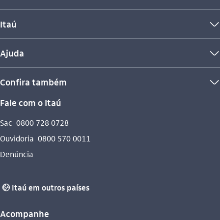
Itaú
seta_baixo
Ajuda
seta_baixo
Confira também
seta_baixo
Fale com o Itaú
Sac
0800 728 0728
Ouvidoria
0800 570 0011
Denúncia
Itaú em outros países
globo_outline
Acompanhe