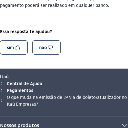
pagamento poderá ser realizado em qualquer banco.
Essa resposta te ajudou?
curtir_outline
descurtir_outline
sim
não
Itaú
Central de Ajuda
seta_direita
Pagamentos
seta_direita
O que muda na emissão de 2ª via de boleto/atualizador no
Você está aqui:
seta_direita
Itaú Empresas?
Nossos produtos
seta_baixo