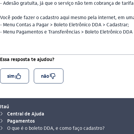
- Adesão gratuita, já que o serviço não tem cobrança de tarifa
Você pode fazer o cadastro aqui mesmo pela internet, em uma
- Menu Contas a Pagar > Boleto Eletrônico DDA > Cadastrar;
- Menu Pagamentos e Transferências > Boleto Eletrônico DDA 
Essa resposta te ajudou?
curtir_outline
descurtir_outline
sim
não
Itaú
Central de Ajuda
seta_direita
Pagamentos
seta_direita
Você está aqui:
O que é o boleto DDA, e como faço cadastro?
seta_direita