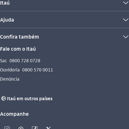
Itaú
seta_baixo
Ajuda
seta_baixo
Confira também
seta_baixo
Fale com o Itaú
Sac
0800 728 0728
Ouvidoria
0800 570 0011
Denúncia
Itaú em outros países
globo_outline
Acompanhe