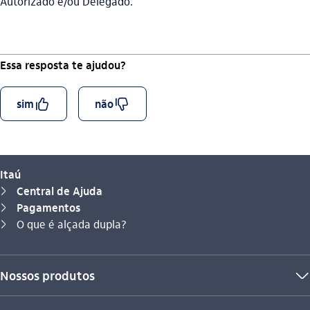
Autorizado e/ou Delegado.
Essa resposta te ajudou?
curtir_outline
descurtir_outline
sim
não
Itaú
Central de Ajuda
seta_direita
Pagamentos
seta_direita
Você está aqui:
O que é alçada dupla?
seta_direita
Nossos produtos
seta_baixo