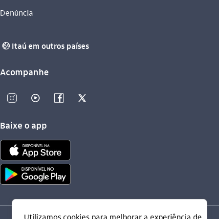
Denúncia
Itaú em outros países
globo_outline
Acompanhe
instagram_outline
video_outline
facebook_outline
twitter_outline
Baixe o app