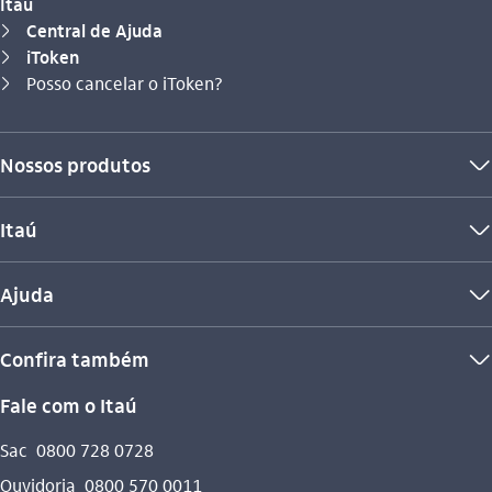
Itaú
Central de Ajuda
seta_direita
iToken
seta_direita
Você está aqui:
Posso cancelar o iToken?
seta_direita
Nossos produtos
seta_baixo
Itaú
seta_baixo
Ajuda
seta_baixo
Confira também
seta_baixo
Fale com o Itaú
Sac
0800 728 0728
Ouvidoria
0800 570 0011