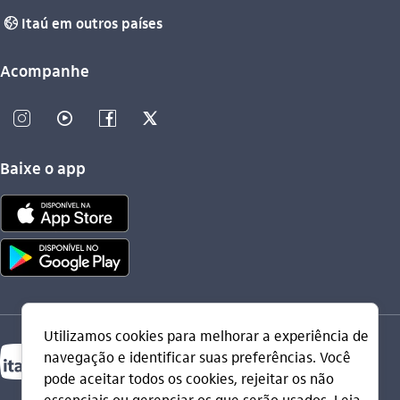
Itaú em outros países
globo_outline
Acompanhe
instagram_outline
video_outline
facebook_outline
twitter_outline
Baixe o app