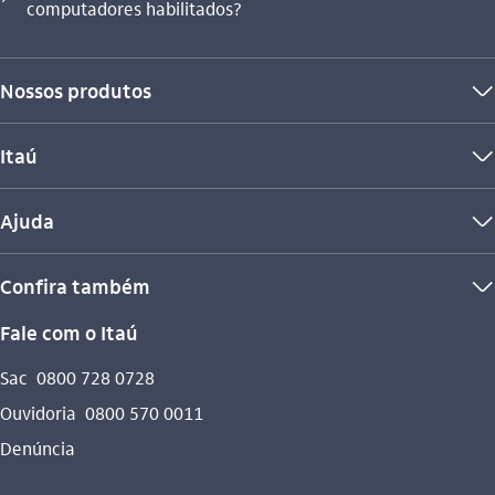
computadores habilitados?
Nossos produtos
seta_baixo
Itaú
seta_baixo
Ajuda
seta_baixo
Confira também
seta_baixo
Fale com o Itaú
Sac
0800 728 0728
Ouvidoria
0800 570 0011
Denúncia