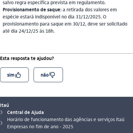
salvo regra específica prevista em regulamento.
Provisionamento de saque:
a retirada dos valores em
espécie estará indisponível no dia 31/12/2025. O
provisionamento para saque em 30/12, deve ser solicitado
até dia 24/12/25 às 18h.
Esta resposta te ajudou?
curtir_outline
descurtir_outline
sim
não
Itaú
Central de Ajuda
seta_direita
Horário de funcionamento das agências e serviços Itaú
Você está aqui:
seta_direita
Empresas no fim de ano - 2025