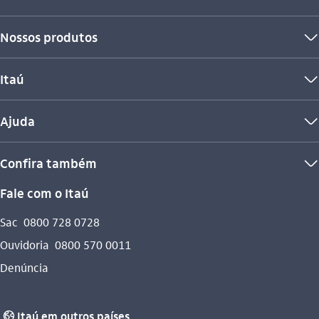
Nossos produtos
seta_baixo
Itaú
seta_baixo
Ajuda
seta_baixo
Confira também
seta_baixo
Fale com o Itaú
Sac
0800 728 0728
Ouvidoria
0800 570 0011
Denúncia
Itaú em outros países
globo_outline