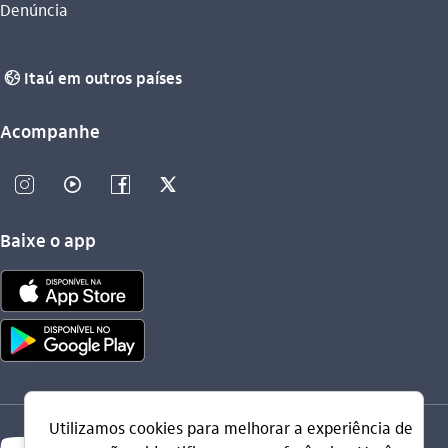
Denúncia
Itaú em outros países
globo_outline
Acompanhe
instagram_outline
video_outline
facebook_outline
twitter_outline
Baixe o app