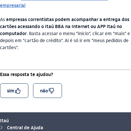
empresarial
As
empresas correntistas podem acompanhar a entrega dos
cartões acessando o Itaú BBA na Internet ou APP Itaú no
computador
. Basta acessar o menu “início”, clicar em “mais” e
depois em “cartão de crédito”. Aí é só ir em “meus pedidos de
cartões”.
Essa resposta te ajudou?
curtir_outline
descurtir_outline
sim
não
Itaú
Central de Ajuda
seta_direita