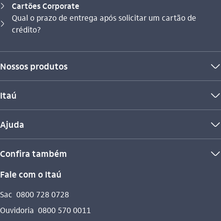
Cartões Corporate
seta_direita
Qual o prazo de entrega após solicitar um cartão de
Você está aqui:
seta_direita
crédito?
Nossos produtos
seta_baixo
Itaú
seta_baixo
Ajuda
seta_baixo
Confira também
seta_baixo
Fale com o Itaú
Sac
0800 728 0728
Ouvidoria
0800 570 0011