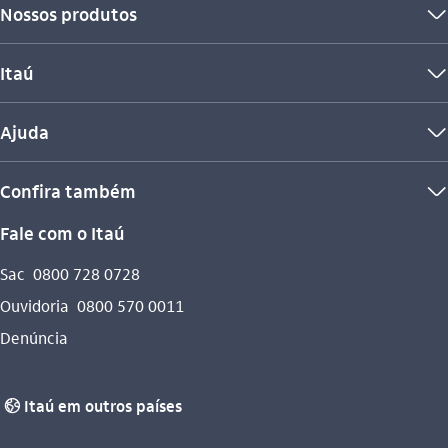
Nossos produtos
seta_baixo
Itaú
seta_baixo
Ajuda
seta_baixo
Confira também
seta_baixo
Fale com o Itaú
Sac
0800 728 0728
Ouvidoria
0800 570 0011
Denúncia
Itaú em outros países
globo_outline