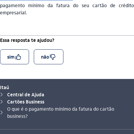
pagamento mínimo da fatura do seu cartão de crédito
empresarial.
Essa resposta te ajudou?
curtir_outline
descurtir_outline
sim
não
Itaú
Central de Ajuda
seta_direita
Cartões Business
seta_direita
O que é o pagamento mínimo da fatura do cartão
Você está aqui:
seta_direita
business?