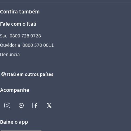
Confira também
Fale com o Itaú
Sac
0800 728 0728
Ouvidoria
0800 570 0011
Denúncia
Itaú em outros países
globo_outline
Acompanhe
instagram_outline
video_outline
facebook_outline
twitter_outline
Baixe o app