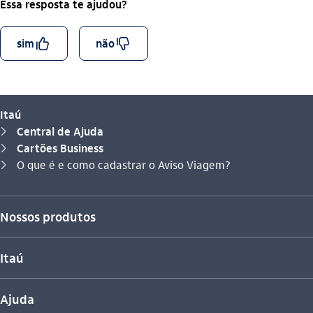
Essa resposta te ajudou?
curtir_outline
descurtir_outline
sim
não
Itaú
Central de Ajuda
seta_direita
Cartões Business
seta_direita
Você está aqui:
O que é e como cadastrar o Aviso Viagem?
seta_direita
Nossos produtos
Itaú
Ajuda