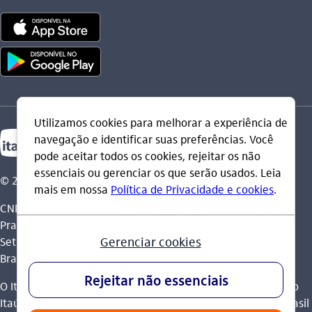
© 2026 Itaú Unibanco Holding S.A.
CNPJ: 60.872.504/0001-23
Praça Alfredo Egydio de Souza Aranha, 100, Torre Olavo
Setubal, Parque Jabaquara - CEP 04344-902 - São Paulo -
Brasil.
O Itaú Unibanco Holding S.A. é integrante do Conglomerado
Itaú Unibanco e possui autorização do Banco Central do Brasil