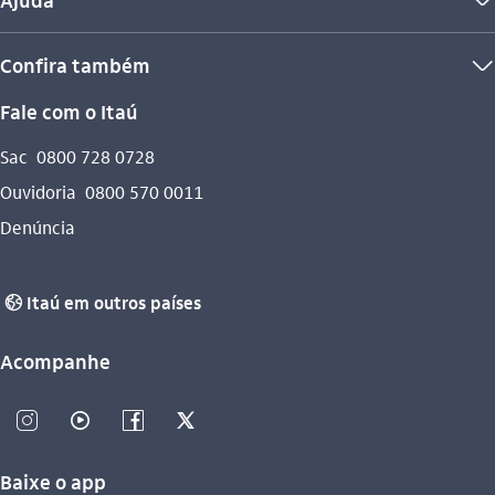
seta_baixo
Confira também
seta_baixo
Fale com o Itaú
Sac
0800 728 0728
Ouvidoria
0800 570 0011
Denúncia
Itaú em outros países
globo_outline
Acompanhe
instagram_outline
video_outline
facebook_outline
twitter_outline
Baixe o app