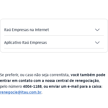
seta_baixo
Itaú Empresas na Internet
seta_baixo
Aplicativo Itaú Empresas
Se preferir, ou caso não seja correntista,
você também pode
entrar em contato com a nossa central de renegociação
,
pelo número
4004-1188
,
ou enviar um e-mail para a caixa:
renegocie@itau.com.br
.