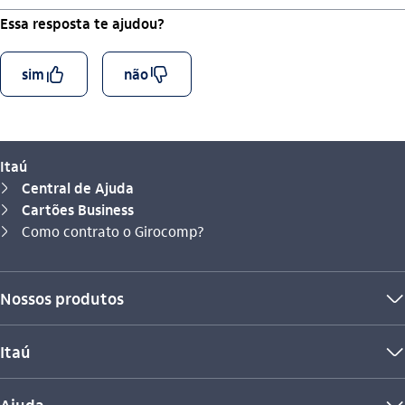
Essa resposta te ajudou?
curtir_outline
descurtir_outline
sim
não
Itaú
Central de Ajuda
seta_direita
Cartões Business
seta_direita
Você está aqui:
Como contrato o Girocomp?
seta_direita
Nossos produtos
seta_baixo
Itaú
seta_baixo
Ajuda