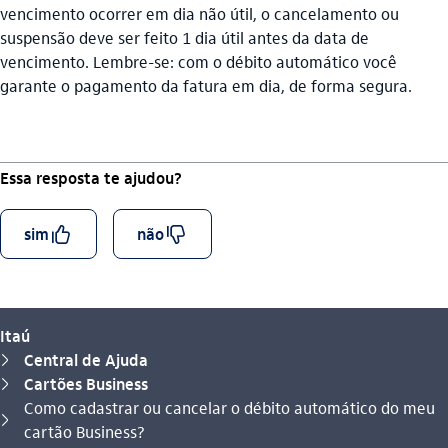
vencimento ocorrer em dia não útil, o cancelamento ou
suspensão deve ser feito 1 dia útil antes da data de
vencimento. Lembre-se: com o débito automático você
garante o pagamento da fatura em dia, de forma segura.
Essa resposta te ajudou?
curtir_outline
descurtir_outline
sim
não
Itaú
Central de Ajuda
seta_direita
Cartões Business
seta_direita
Como cadastrar ou cancelar o débito automático do meu
Você está aqui:
seta_direita
cartão Business?