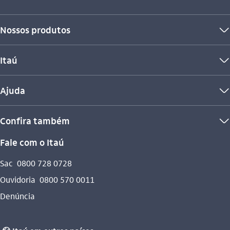
Nossos produtos
seta_baixo
Itaú
seta_baixo
Ajuda
seta_baixo
Confira também
seta_baixo
Fale com o Itaú
Sac
0800 728 0728
Ouvidoria
0800 570 0011
Denúncia