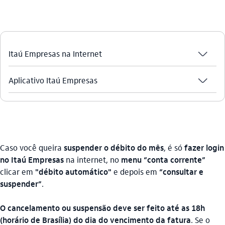
seta_baixo
Itaú Empresas na Internet
seta_baixo
Aplicativo Itaú Empresas
Caso você queira
suspender o débito do mês
, é só
fazer login
no Itaú Empresas
na internet, no
menu “conta corrente”
clicar em
"débito automático"
e depois em
“consultar e
suspender”
.
O cancelamento ou suspensão deve ser feito até as 18h
(horário de Brasília) do dia do vencimento da fatura
. Se o